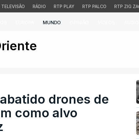
TELEVISÃO
RÁDIO
RTP PLAY
RTP PALCO
RTP ZIG ZA
026
EUROPA
MUNDO
OPINIÃO
VÍDEOS
ÁUDIO
batido drones de Teerã
riente
 abatido drones de
am como alvo
z