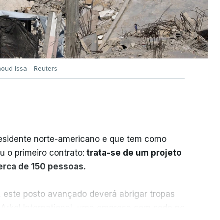
oud Issa - Reuters
residente norte-americano e que tem como
iu o primeiro contrato:
trata-se de um projeto
cerca de 150 pessoas.
, este posto avançado deverá abrigar tropas
 Arkel International, uma empresa com sede no