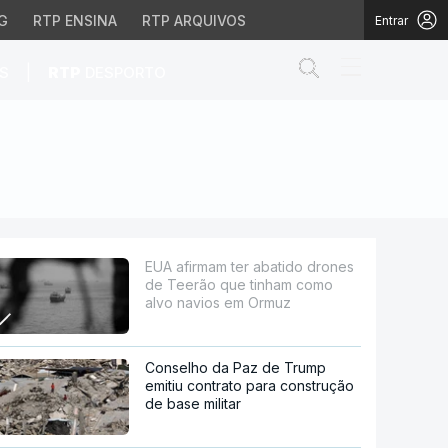
G
RTP ENSINA
RTP ARQUIVOS
Entrar
Abrir campo de
|
S
RTP
DESPORTO
o que tinham como alvo
EUA afirmam ter abatido drones
de Teerão que tinham como
alvo navios em Ormuz
Conselho da Paz de Trump
emitiu contrato para construção
de base militar