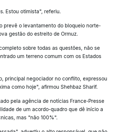
 Estou otimista", referiu.
o prevê o levantamento do bloqueio norte-
ova gestão do estreito de Ormuz.
completo sobre todas as questões, não se
contrado um terreno comum com os Estados
, principal negociador no conflito, expressou
xima como hoje", afirmou Shehbaz Sharif.
tado pela agência de notícias France-Presse
lidade de um acordo-quadro que dê início a
cnicas, mas "não 100%".
assada", advertiu o alto responsável, que não