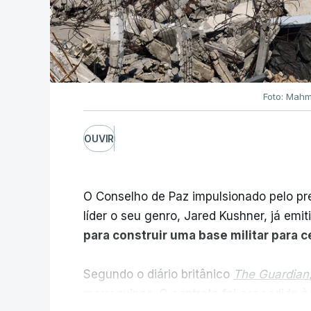
Foto: Mahm
OUVIR
O Conselho de Paz impulsionado pelo p
líder o seu genro, Jared Kushner, já emit
para construir uma base militar para 
Segundo o diário britânico
The Guardian
marroquinas. O contrato foi concedido à