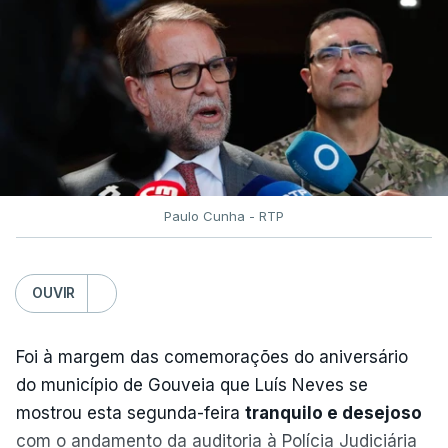
Chocó, situado na costa do Pacífico, a uma
profundidade de cerca de 100 quilómetros.
O forte sismo foi sentido em grandes cidades
como a capital, Bogotá, e Cali, no sudoeste
do país, bem como em Quito, no Equador, e
no Panamá.
Paulo Cunha - RTP
Seis aeroportos do oeste da Colômbia
OUVIR
suspenderam as suas operações devido aos
danos causados ​​pelo sismo, informou a
Foi à margem das comemorações do aniversário
Autoridade de Aviação Civil.
do município de Gouveia que Luís Neves se
mostrou esta segunda-feira
tranquilo e desejoso
Os aeroportos afetados localizam-se sobretudo na
com o andamento da auditoria à Polícia Judiciária
região de Chocó, na costa do Pacífico.