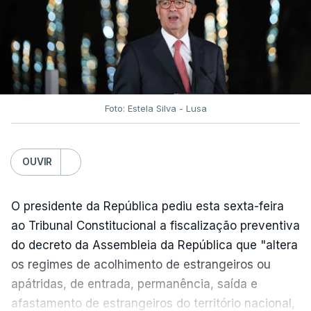
traduzir-se numa diminuição da proteção
social".
António José Seguro vinca que se
deverá
assegurar que "ninguém é prejudicado face à
situação de que hoje beneficia"
, dando especial
Foto: Estela Silva - Lusa
atenção a quem vive em situações "de maior
fragilidade", como as famílias de menores
rendimentos, os idosos ou pessoas com
OUVIR
deficiência.
O presidente da República pediu esta sexta-feira
O Presidente da República sublinha que as
ao Tribunal Constitucional a fiscalização preventiva
prestações sociais são um mecanismo essencial
do decreto da Assembleia da República que "altera
de "combate à pobreza e à exclusão social". Faz
os regimes de acolhimento de estrangeiros ou
ainda referência ao estudo recente da OCDE que
apátridas, de entrada, permanência, saída e
conclui que o valor das prestações sociais
afastamento de estrangeiros do território nacional,