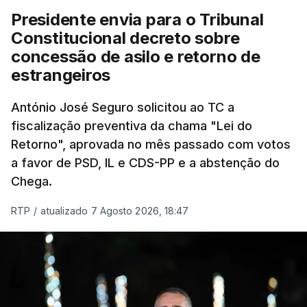
Presidente envia para o Tribunal
"Sempre que seja possível reduzir burocracias,
Constitucional decreto sobre
eliminar sobreposições e garantir que os apoios
concessão de asilo e retorno de
chegam a quem mais necessita, estaremos a dar
estrangeiros
um passo na direção certa", argumenta o
António José Seguro solicitou ao TC a
Presidente da República.
fiscalização preventiva da chama "Lei do
Retorno", aprovada no mês passado com votos
Assegurar que "ninguém é
a favor de PSD, IL e CDS-PP e a abstenção do
prejudicado"
Chega.
RTP
/
atualizado 7 Agosto 2026, 18:47
O Preisdente deixa, no entanto, deixa alguns
avisos:
uma reforma desta dimensão "deve ter
como primeiro critério a proteção das pessoas"
e "nenhum processo de simplificação pode