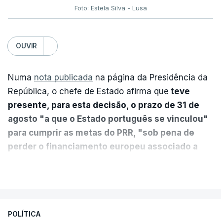
Foto: Estela Silva - Lusa
OUVIR
Numa
nota publicada
na página da Presidência da
República, o chefe de Estado afirma que
teve
presente, para esta decisão, o prazo de 31 de
agosto "a que o Estado português se vinculou"
para cumprir as metas do PRR, "sob pena de
perder o financiamento europeu associado a
essa reforma específica".
VER MAIS
António José Seguro entende que a reforma reúne
treze apoios sociais "num só" e pretende "tornar o
POLÍTICA
sistema mais simples, mais justo e transparente".