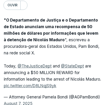
OUVIR
"O Departamento de Justiça e o Departamento
de Estado anunciam uma recompensa de 50
milhões de dólares por informações que levem
à detenção de Nicolás Maduro
", escreveu a
procuradora-geral dos Estados Unidos, Pam Bondi,
na rede social X.
Today,
@TheJusticeDept
and
@StateDept
are
announcing a $50 MILLION REWARD for
information leading to the arrest of Nicolás Maduro.
pic.twitter.com/D8LNqjS9yk
— Attorney General Pamela Bondi (@AGPamBondi)
August 7, 2025