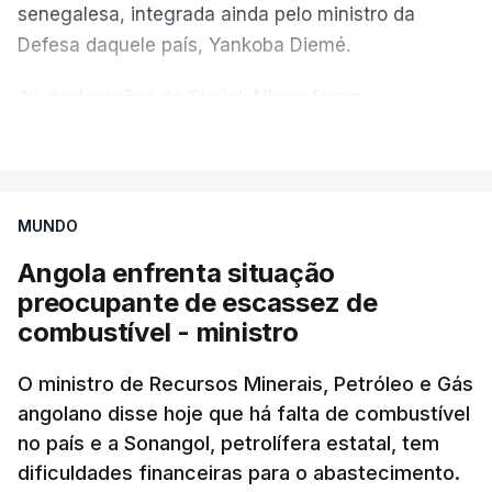
senegalesa, integrada ainda pelo ministro da
Defesa daquele país, Yankoba Diemé.
As declarações de Cheick Niang foram
transmitidas pelos órgãos de comunicação social
VER MAIS
guineenses à saída de uma audiência com o líder
da Junta Militar que assumiu o poder em Bissau na
sequência do golpe de Estado, o general Horta
MUNDO
Inta-a.
Angola enfrenta situação
preocupante de escassez de
"Viemos anunciar oficialmente ao Presidente, Horta
combustível - ministro
Inta-a, da decisão tomada pela cimeira de chefes
de Estado e de Governo da CEDEAO [Comunidade
O ministro de Recursos Minerais, Petróleo e Gás
Económica de Estados da África Ocidental], que
angolano disse hoje que há falta de combustível
teve lugar recentemente em Freetown, de designar
no país e a Sonangol, petrolífera estatal, tem
o Senegal o mediador da crise na Guiné-Bissau",
dificuldades financeiras para o abastecimento.
afirmou Cheick Niang.