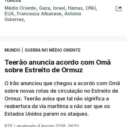
TÓPICOS
Médio Oriente
,
Gaza
,
Israel
,
Hamas
,
ONU
,
EUA
,
Francesca Albanese
,
António
Guterres
,
MUNDO
|
GUERRA NO MÉDIO ORIENTE
Teerão anuncia acordo com Omã
sobre Estreito de Ormuz
O Irão anunciou que chegou a acordo com Omã
sobre novas rotas de circulação no Estreito de
Ormuz. Teerão avisa que tal não significa a
reabertura da via marítima a não ser que os
Estados Unidos parem os ataques.
RTP
/
atualizado 6 Agosto 2026, 06:53