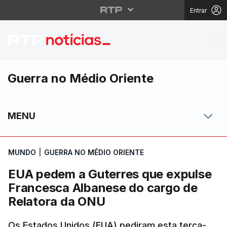
Entrar
EUA pedem a Guterres
Guerra no Médio Oriente
MENU
MUNDO
|
GUERRA NO MÉDIO ORIENTE
EUA pedem a Guterres que expulse
Francesca Albanese do cargo de
Relatora da ONU
Os Estados Unidos (EUA) pediram esta terça-