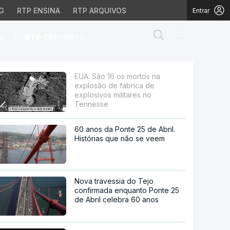
G
RTP ENSINA
RTP ARQUIVOS
Entrar
Abrir campo de
|
S
RTP
DESPORTO
ica de explosivos mili
EUA. São 16 os mortos na
explosão de fábrica de
explosivos militares no
Tennesse
60 anos da Ponte 25 de Abril.
Histórias que não se veem
Nova travessia do Tejo
confirmada enquanto Ponte 25
de Abril celebra 60 anos