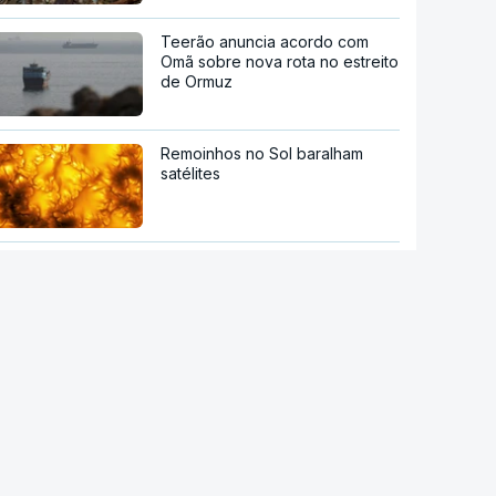
Teerão anuncia acordo com
Omã sobre nova rota no estreito
de Ormuz
Remoinhos no Sol baralham
satélites
NASA confirma que destroços
de foguetão da SpaceX
atingiram a Lua
Principais cidades italianas em
alerta máximo devido a nova
onda de calor
Autoridades alemãs detêm