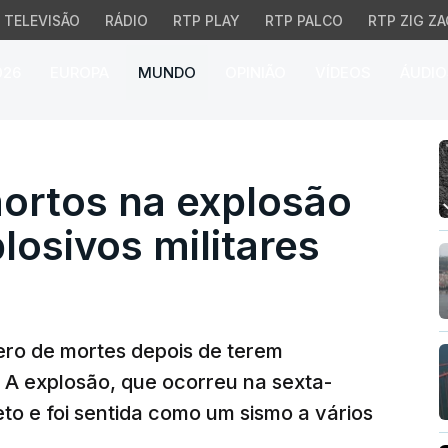
TELEVISÃO
RÁDIO
RTP PLAY
RTP PALCO
RTP ZIG ZA
026
EUROPA
MUNDO
OPINIÃO
VÍDEOS
ÁUDIO
tos na explosão de fábr
mortos na explosão
losivos militares
ero de mortes depois de terem
 A explosão, que ocorreu na sexta-
eto e foi sentida como um sismo a vários