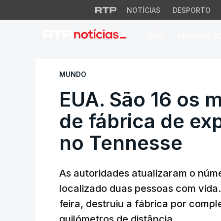
NOTÍCIAS
DESPORTO
PAÍS
MUNDIAL 2
EUA. São 16 os mor
MUNDO
EUA. São 16 os 
de fábrica de exp
no Tennesse
As autoridades atualizaram o núm
localizado duas pessoas com vida.
feira, destruiu a fábrica por compl
quilómetros de distância.