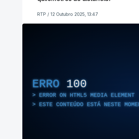
RTP
/
12 Outubro 2025, 13:47
ERRO
100
ERROR ON HTML5 MEDIA ELEMENT
ESTE CONTEÚDO ESTÁ NESTE MOME