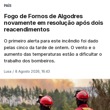
nada disto é incompatível com tratarmos com
PAÍS
dignidade as pessoas, designadamente menores e
Fogo de Fornos de Algodres
crianças", acrescentou.
novamente em resolução após dois
reacendimentos
António José Seguro mostrou dúvidas sobre se é
garantido o superior interesse da criança.
O primeiro alerta para este incêndio foi dado
pelas cinco da tarde de ontem. O vento e o
aumento das temperaturas estão a dificultar o
trabalho dos bombeiros.
ERRO
100
ERROR ON HTML5 MEDIA ELEMENT
Lusa
/
8 Agosto 2026, 16:43
ESTE CONTEÚDO ESTÁ NESTE
MOMENTO INDISPONÍVEL