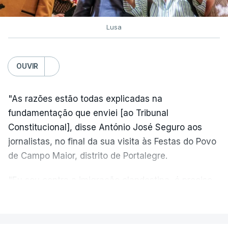
Lusa
OUVIR
"As razões estão todas explicadas na
fundamentação que enviei [ao Tribunal
Constitucional], disse António José Seguro aos
jornalistas, no final da sua visita às Festas do Povo
de Campo Maior, distrito de Portalegre.
"Eu sou contra a imigração clandestina, é preciso
combater ferozmente a imigração ilegal,
VER MAIS
precisamos de regular a nossa imigração e
precisamos de defender as nossas fronteiras e