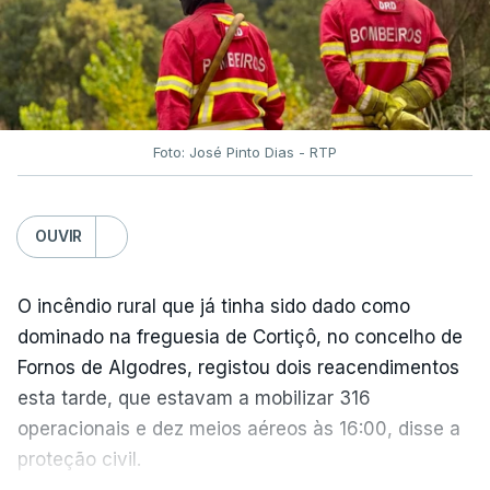
O Chega considerou "de uma enorme gravidade" a
decisão do Presidente da República
de enviar para
o Tribunal Constitucional o decreto sobre retorno
de estrangeiros, sustentando tratar-se de "uma
irresponsabilidade".
Foto: José Pinto Dias - RTP
Na sexta-feira, a Presidência da República
anunciou que
António José Seguro pediu ao
OUVIR
Tribunal Constitucional a fiscalização preventiva do
decreto
do parlamento sobre concessão de asilo,
detenção e retorno de estrangeiros, aprovado com
O incêndio rural que já tinha sido dado como
votos a favor de PSD, IL e CDS-PP e a abstenção
dominado na freguesia de Cortiçô, no concelho de
do Chega.
Fornos de Algodres, registou dois reacendimentos
esta tarde, que estavam a mobilizar 316
Na nota que acompanha esta decisão, o
operacionais e dez meios aéreos às 16:00, disse a
Presidente da República, apesar de considerar
proteção civil.
necessário combater a imigração ilegal e garantir a