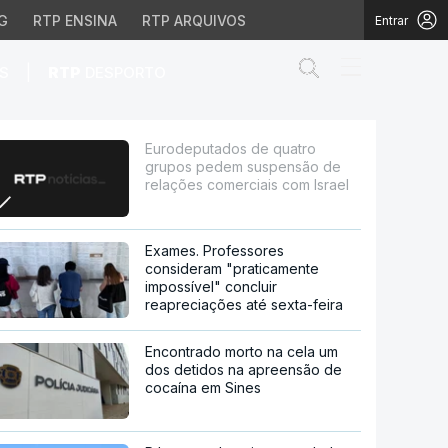
G
RTP ENSINA
RTP ARQUIVOS
Entrar
Abrir campo de
|
S
RTP
DESPORTO
spensão de relações c
Eurodeputados de quatro
grupos pedem suspensão de
relações comerciais com Israel
Exames. Professores
consideram "praticamente
impossível" concluir
reapreciações até sexta-feira
Encontrado morto na cela um
dos detidos na apreensão de
cocaína em Sines