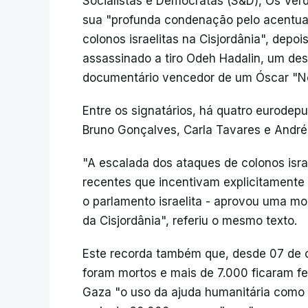
Socialistas e Democratas (S&D), Os Ver
sua "profunda condenação pelo acentua
colonos israelitas na Cisjordânia", depoi
assassinado a tiro Odeh Hadalin, um dest
documentário vencedor de um Óscar "No
Entre os signatários, há quatro eurodep
Bruno Gonçalves, Carla Tavares e André
"A escalada dos ataques de colonos israe
recentes que incentivam explicitamente 
o parlamento israelita - aprovou uma m
da Cisjordânia", referiu o mesmo texto.
Este recorda também que, desde 07 de o
foram mortos e mais de 7.000 ficaram fe
Gaza "o uso da ajuda humanitária como