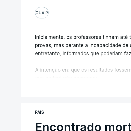
OUVIR
Inicialmente, os professores tinham até t
provas, mas perante a incapacidade de d
entretanto, informados que poderiam fazê
A intenção era que os resultados fossem 
que poderá não acontecer.
V
No domingo, estavam concluídos cerca d
reapreciação, mas Cristina Mota, porta-
que o processo esteja concluído a tempo
PAÍS
Encontrado mort
"Durante o fim de semana e nos últim