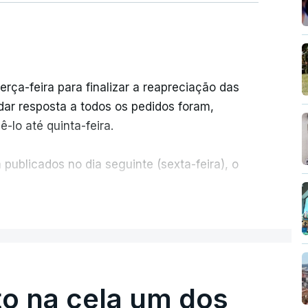
erça-feira para finalizar a reapreciação das
ar resposta a todos os pedidos foram,
-lo até quinta-feira.
publicados no dia seguinte (sexta-feira), o
ER MAIS
e 50 por cento dos mais de 20 mil pedidos de
voz da Missão Escola Pública, tem dúvidas de
.
o na cela um dos
os dias, apercebamo-nos que ainda estão a