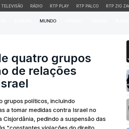
TELEVISÃO
RÁDIO
RTP PLAY
RTP PALCO
RTP ZIG ZA
026
EUROPA
MUNDO
OPINIÃO
VÍDEOS
ÁUDIO
quatro grupos pedem su
e quatro grupos
o de relações
srael
grupos políticos, incluindo
as a tomar medidas contra Israel no
 Cisjordânia, pedindo a suspensão das
s "constantes violações do direito