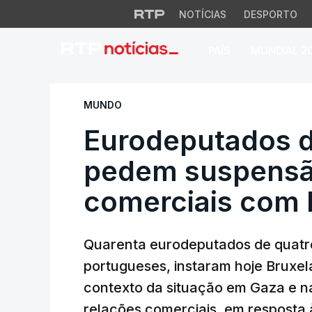
NOTÍCIAS
DESPORTO
PAÍS
MUNDIAL 2
Eurodeputados de 
MUNDO
Eurodeputados d
pedem suspensã
comerciais com I
Quarenta eurodeputados de quatro 
portugueses, instaram hoje Bruxel
contexto da situação em Gaza e na
relações comerciais, em resposta à