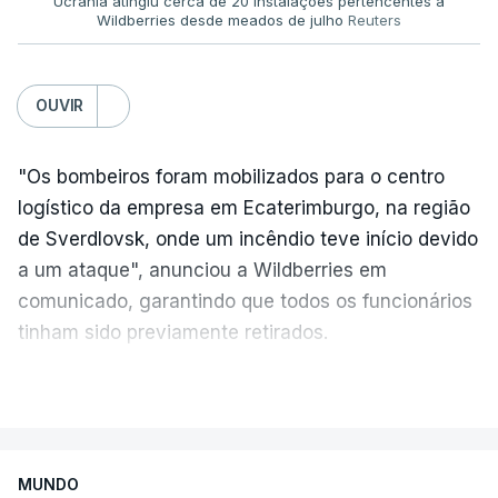
Ucrânia atingiu cerca de 20 instalações pertencentes à
Wildberries desde meados de julho
Reuters
OUVIR
"Os bombeiros foram mobilizados para o centro
logístico da empresa em Ecaterimburgo, na região
de Sverdlovsk, onde um incêndio teve início devido
a um ataque", anunciou a Wildberries em
comunicado, garantindo que todos os funcionários
tinham sido previamente retirados.
Segundo o governador regional, Denis Pasler, três
VER MAIS
drones caíram hoje sobre o telhado do centro
logístico, sem deixar vítimas.
MUNDO