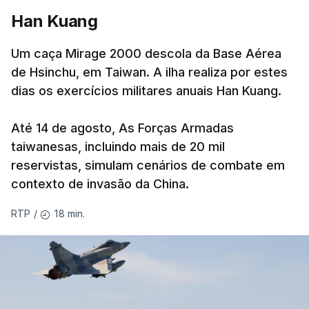
Desde meados de julho, a Ucrânia atingiu cerca de
Han Kuang
20 instalações pertencentes à Wildberries --- uma
plataforma de comércio online muito popular,
Um caça Mirage 2000 descola da Base Aérea
frequentemente chamada de "Amazon russa" ---
de Hsinchu, em Taiwan. A ilha realiza por estes
espalhadas por quase toda a Rússia e na Crimeia
dias os exercícios militares anuais Han Kuang.
anexada.
Até 14 de agosto, As Forças Armadas
Os primeiros ataques, ocorridos na noite de 17 para
taiwanesas, incluindo mais de 20 mil
18 de julho, fizeram oito mortos e quase 90 feridos
reservistas, simulam cenários de combate em
em instalações nas regiões de Moscovo e Tambov
contexto de invasão da China.
(centro-oeste).
18 min.
RTP
/
Desde então, ataques de drones ucranianos
visaram locais próximos a São Petersburgo
(noroeste), Simferopol (na Crimeia), Krasnodar e
Volgogrado (sul) e também Samara (na margem
leste do rio Volga).