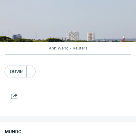
Mais de quatro anos após o início da ofensiva
russa em larga escala contra a Ucrânia, a
diplomacia está estagnada e ambos os países
intensificam os ataques de longo alcance,
provocando um número crescente de vítimas civis.
Ann Wang - Reuters
TÓPICOS
Crimeia Krasnodar Volgogrado
,
OUVIR
Wildberries
,
Petersburgo
MUNDO