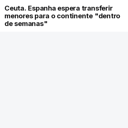
Ceuta. Espanha espera transferir
menores para o continente "dentro
de semanas"
A ministra da Juventude de Espanha, Sira Rego,
afirmou esta sexta-feira que espera iniciar a
transferência de menores migrantes do enclave
espanhol de Ceuta para o continente "dentro de
algumas semanas".
Mariana Ribeiro Soares - RTP
/
23 min.