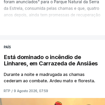
foram anunciados" para o Parque Natural da Serra
da Estrela, consumida pelas chamas e que, quatro
anos depois, ainda tem promessas de recuperação
por cumprir.
VER MAIS
ERRO
100
PAÍS
ERROR ON HTML5 MEDIA ELEMENT
Está dominado o incêndio de
Linhares, em Carrazeda de Ansiães
ESTE CONTEÚDO ESTÁ NESTE
MOMENTO INDISPONÍVEL
Durante a noite e madrugada as chamas
cederam ao combate. Ardeu mato e floresta.
RTP
/
9 Agosto 2026, 07:59