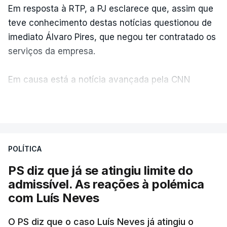
Em resposta à RTP, a PJ esclarece que, assim que
teve conhecimento destas notícias questionou de
imediato Álvaro Pires, que negou ter contratado os
serviços da empresa.
Em causa está a notícia avançada pela CNN
Portugal de que o diretor financeiro também tinha
VER MAIS
recorrido à Construbarcelos, tal como Luís Neves.
A Judiciária adianta ainda que não ordenou a
POLÍTICA
abertura de qualquer processo disciplinar, por não
ter qualquer elemento que indicie a realização
PS diz que já se atingiu limite do
dessas obras.
admissível. As reações à polémica
com Luís Neves
ARTIGOS RELACIONADOS
O PS diz que o caso Luís Neves já atingiu o