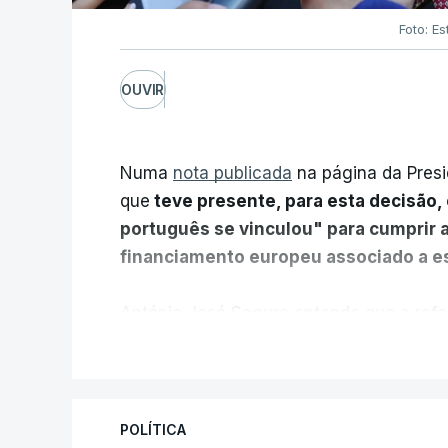
Foto: Es
OUVIR
Numa
nota publicada
na página da Presi
que
teve presente, para esta decisão, 
português se vinculou" para cumprir 
financiamento europeu associado a es
António José Seguro entende que a refo
pretende "tornar o sistema mais simples,
V
"Sempre que seja possível reduzir burocr
os apoios chegam a quem mais necessit
POLÍTICA