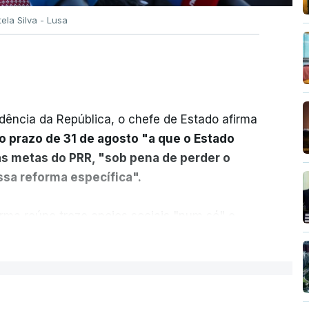
tela Silva - Lusa
dência da República, o chefe de Estado afirma
o prazo de 31 de agosto "a que o Estado
as metas do PRR, "sob pena de perder o
sa reforma específica".
rma reúne treze apoios sociais "num só" e
 mais justo e transparente".
ER MAIS
acias, eliminar sobreposições e garantir que
a, estaremos a dar um passo na direção