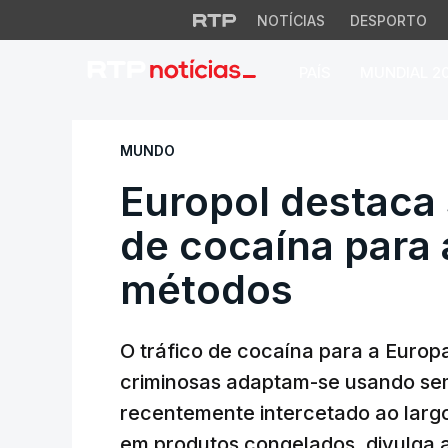
NOTÍCIAS
DESPORTO
PAÍS
MUNDIAL 2
Europol destaca su
MUNDO
Europol destaca 
de cocaína para 
métodos
O tráfico de cocaína para a Europa
criminosas adaptam-se usando sem
recentemente intercetado ao larg
em produtos congelados, divulga a