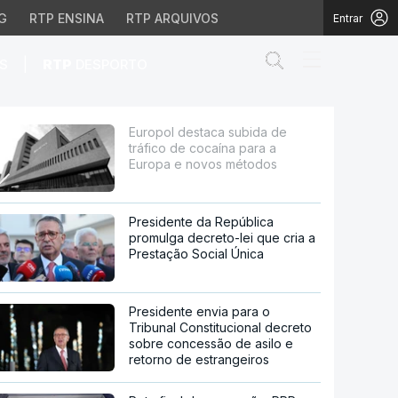
G
RTP ENSINA
RTP ARQUIVOS
Entrar
Abrir campo de
|
S
RTP
DESPORTO
aína para a Europa e no
Europol destaca subida de
tráfico de cocaína para a
Europa e novos métodos
Presidente da República
promulga decreto-lei que cria a
Prestação Social Única
Presidente envia para o
Tribunal Constitucional decreto
sobre concessão de asilo e
retorno de estrangeiros