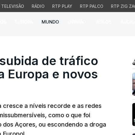
TELEVISÃO
RÁDIO
RTP PLAY
RTP PALCO
RTP ZIG ZA
026
EUROPA
MUNDO
OPINIÃO
VÍDEOS
ÁUDIO
bida de tráfico de coc
subida de tráfico
a Europa e novos
 cresce a níveis recorde e as redes
issubmersíveis, como o que foi
o dos Açores, ou escondendo a droga
 Europol.