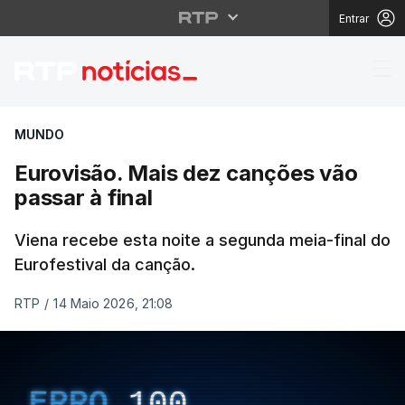
Entrar
Eurovisão. Mais dez ca
MUNDO
Eurovisão. Mais dez canções vão
passar à final
Viena recebe esta noite a segunda meia-final do
Eurofestival da canção.
RTP
/
14 Maio 2026, 21:08
ERRO
100