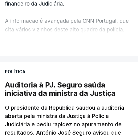
financeiro da Judiciária.
A informação é avançada pela CNN Portugal, que
cita vários vizinhos deste alto quadro da polícia.
VER MAIS
Foi o diretor financeiro, Álvaro Pires, que assumiu a
responsabilidade de sugerir as instalações da
Construbarcelos para acolher um atrelado
POLÍTICA
apreendido numa operação de droga.
Auditoria à PJ. Seguro saúda
iniciativa da ministra da Justiça
O presidente da República saudou a auditoria
aberta pela ministra da Justiça à Polícia
Judiciária e pediu rapidez no apuramento de
resultados. António José Seguro avisou que