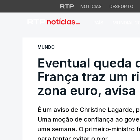
NOTÍCIAS
DESPORTO
PAÍS
MUNDIAL 2
Eventual queda do 
MUNDO
Eventual queda 
França traz um r
zona euro, avisa
É um aviso de Christine Lagarde, 
Uma moção de confiança ao govern
uma semana. O primeiro-ministro f
para tentar evitar o pior.