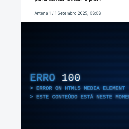
Antena 1
/
1 Setembro 2025, 08:08
ERRO
100
ERROR ON HTML5 MEDIA ELEMENT
ESTE CONTEÚDO ESTÁ NESTE MOME