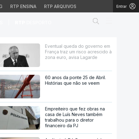
G
RTP ENSINA
RTP ARQUIVOS
Entrar
Abrir campo de
|
S
RTP
DESPORTO
 um risco acrescido à z
Eventual queda do governo em
França traz um risco acrescido à
zona euro, avisa Lagarde
60 anos da ponte 25 de Abril.
Histórias que não se veem
Empreiteiro que fez obras na
casa de Luís Neves também
trabalhou para o diretor
financeiro da PJ