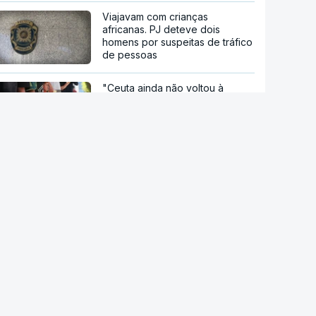
Viajavam com crianças
africanas. PJ deteve dois
homens por suspeitas de tráfico
de pessoas
"Ceuta ainda não voltou à
normalidade". Junta Autónoma
pede mais apoio à Europa e
Bruxelas diz-se preparada para
ajudar
Ceuta. Ainda há seis mil pessoas
sem documentos no enclave
espanhol
Crise em Ceuta. Vox usa pactos
com PP para se opor ao
acolhimento de menores
"Caçadores de imigrantes".