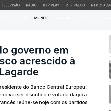
TELEVISÃO
RÁDIO
RTP PLAY
RTP PALCO
RTP ZIG ZA
026
EUROPA
MUNDO
OPINIÃO
VÍDEOS
ÁUDIO
governo em França traz
do governo em
isco acrescido à
 Lagarde
presidente do Banco Central Europeu.
o vai ser discutida e votada daqui a
rancês reúne-se hoje com os partidos