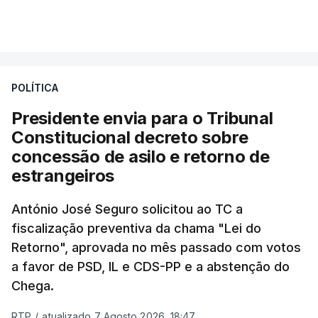
essa reforma específica".
VER MAIS
António José Seguro entende que a reforma reúne
treze apoios sociais "num só" e pretende "tornar o
POLÍTICA
sistema mais simples, mais justo e transparente".
Presidente envia para o Tribunal
"Sempre que seja possível reduzir burocracias,
Constitucional decreto sobre
eliminar sobreposições e garantir que os apoios
concessão de asilo e retorno de
chegam a quem mais necessita, estaremos a dar
estrangeiros
um passo na direção certa", argumenta o
António José Seguro solicitou ao TC a
Presidente da República.
fiscalização preventiva da chama "Lei do
Retorno", aprovada no mês passado com votos
Assegurar que "ninguém é
a favor de PSD, IL e CDS-PP e a abstenção do
prejudicado"
Chega.
RTP
/
atualizado 7 Agosto 2026, 18:47