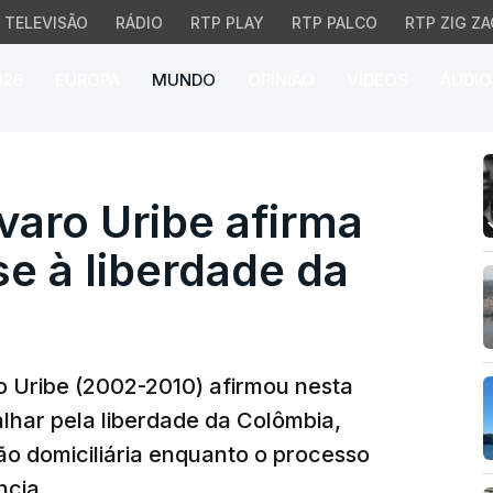
TELEVISÃO
RÁDIO
RTP PLAY
RTP PALCO
RTP ZIG ZA
026
EUROPA
MUNDO
OPINIÃO
VÍDEOS
ÁUDIO
ro Uribe afirma que vai
varo Uribe afirma
se à liberdade da
o Uribe (2002-2010) afirmou nesta
alhar pela liberdade da Colômbia,
são domiciliária enquanto o processo
ncia.