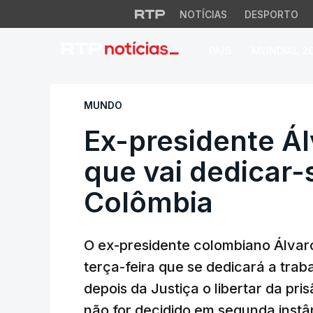
NOTÍCIAS
DESPORTO
PAÍS
MUNDIAL 2
Ex-presidente Álva
MUNDO
Ex-presidente Ál
que vai dedicar-
Colômbia
O ex-presidente colombiano Álvar
terça-feira que se dedicará a trab
depois da Justiça o libertar da pri
não for decidido em segunda instâ