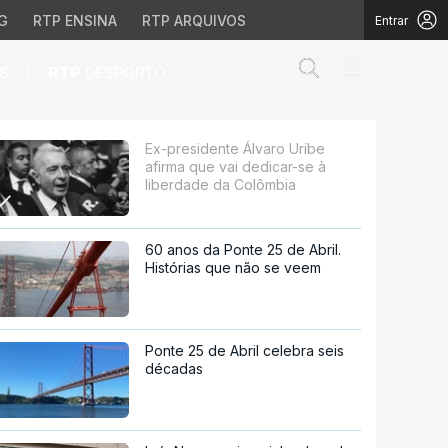
G
RTP ENSINA
RTP ARQUIVOS
Entrar
Abrir campo de
|
S
RTP
DESPORTO
 dedicar-se à liberdade
Ex-presidente Álvaro Uribe
afirma que vai dedicar-se à
liberdade da Colômbia
60 anos da Ponte 25 de Abril.
Histórias que não se veem
Ponte 25 de Abril celebra seis
décadas