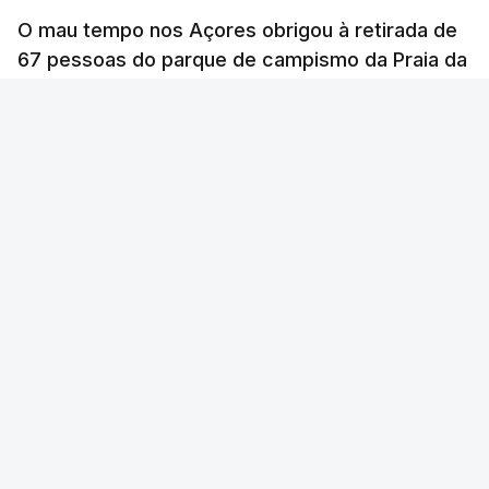
O mau tempo nos Açores obrigou à retirada de
67 pessoas do parque de campismo da Praia da
Vitória, na ilha Terceira. Dezenas estão alojadas
numa escola.
RTP
/
atualizado 6 Agosto 2026, 13:24
ERRO
100
ERROR ON HTML5 MEDIA ELEMENT
ESTE CONTEÚDO ESTÁ NESTE MOMENTO
INDISPONÍVEL