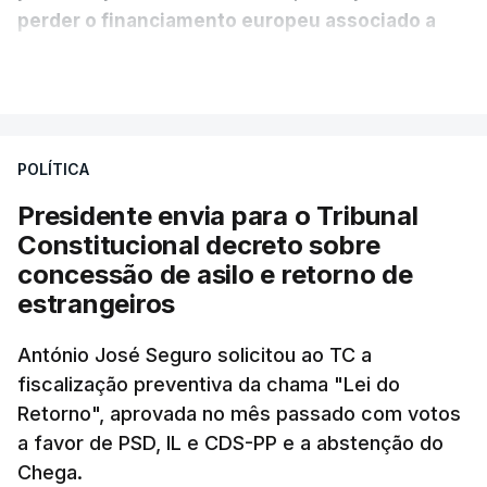
perder o financiamento europeu associado a
essa reforma específica".
VER MAIS
António José Seguro entende que a reforma reúne
treze apoios sociais "num só" e pretende "tornar o
POLÍTICA
sistema mais simples, mais justo e transparente".
Presidente envia para o Tribunal
"Sempre que seja possível reduzir burocracias,
Constitucional decreto sobre
eliminar sobreposições e garantir que os apoios
concessão de asilo e retorno de
chegam a quem mais necessita, estaremos a dar
estrangeiros
um passo na direção certa", argumenta o
António José Seguro solicitou ao TC a
Presidente da República.
fiscalização preventiva da chama "Lei do
Retorno", aprovada no mês passado com votos
Assegurar que "ninguém é
a favor de PSD, IL e CDS-PP e a abstenção do
prejudicado"
Chega.