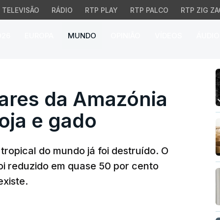
TELEVISÃO
RÁDIO
RTP PLAY
RTP PALCO
RTP ZIG ZA
026
EUROPA
MUNDO
OPINIÃO
VÍDEOS
ÁUDIO
res da Amazónia arrasad
tares da Amazónia
oja e gado
tropical do mundo já foi destruído. O
oi reduzido em quase 50 por cento
xiste.