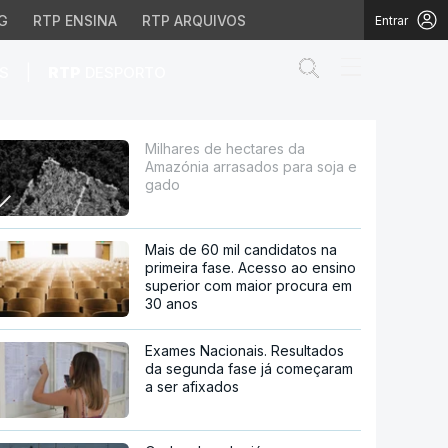
G
RTP ENSINA
RTP ARQUIVOS
Entrar
Abrir campo de
|
S
RTP
DESPORTO
os para soja e gado
Milhares de hectares da
Amazónia arrasados para soja e
gado
Mais de 60 mil candidatos na
primeira fase. Acesso ao ensino
superior com maior procura em
30 anos
Exames Nacionais. Resultados
da segunda fase já começaram
a ser afixados