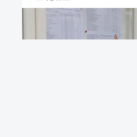
alternativos, cada um constituído por u
"Esta decisão do Governo retomou, assi
três provas de ingresso), dando às IES 
acesso", salienta o ministério.
De acordo com o IES, do universo dos 1.5
elencos com apenas uma única prova de 
um elenco com uma única prova de ingr
O MECI sublinha que a medida respondeu
Ensino Superior do interior, nas quais 
colocados, tendo obtido parecer favoráv
Portuguesas (CRUP), do Conselho Coorden
(CCISP) e do Conselho Nacional de Edu
De acordo com o calendário do Concurso