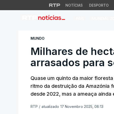
NOTÍCIAS
DESPORTO
PAÍS
MUNDIAL 2
Milhares de hecta
MUNDO
Milhares de hec
arrasados para s
Quase um quinto da maior floresta 
ritmo da destruição da Amazónia f
desde 2022, mas a ameaça ainda e
RTP
/
atualizado 17 Novembro 2025, 08:13