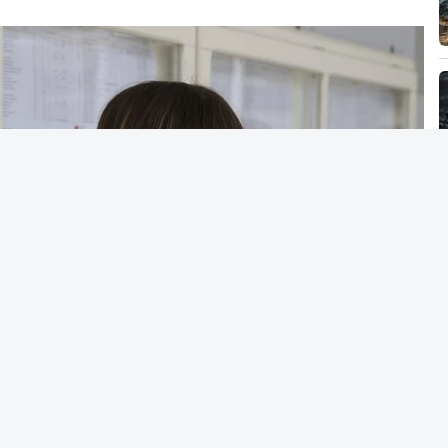
ma única prova de ingresso.
m, a regra que vigorou até 2024 (entre uma e
maior autonomia na fixação das condições de
19 pares instituição/curso que podiam fixar
ingresso, 1.330 decidiram fixar pelo menos
esso, o que representa 88%.
 também às solicitações das Instituições de
se registou uma redução mais acentuada de
el do Conselho de Reitores das Universidades
ador dos Institutos Superiores Politécnicos
cação (CNE).
 Nacional de Acesso ao Ensino Superior, os