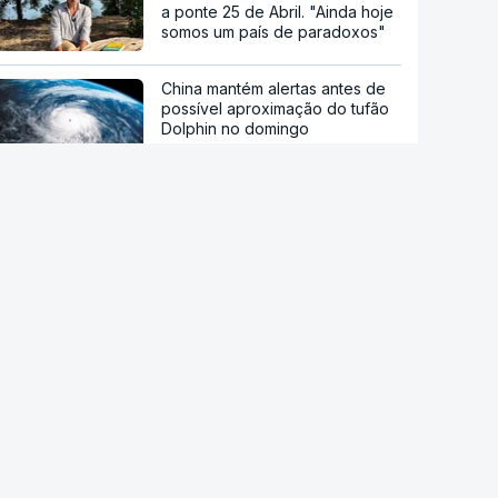
a ponte 25 de Abril. "Ainda hoje
somos um país de paradoxos"
China mantém alertas antes de
possível aproximação do tufão
Dolphin no domingo
Sessenta trabalhadores de
fábrica de calçado em Gaia
despedidos sem aviso
Endividamento das famílias
atingiu máximo histórico de 180
mil milhões de euros
Trump assina decreto que
impede "turismo de
nascimentos"