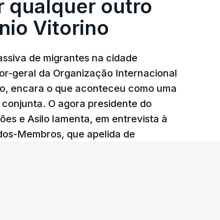
 qualquer outro
 vítimas receberão indemnizações", indicou,
 pode haver destroços de drones" .
nio Vitorino
que a circulação na autoestrada para
pulação para que "se abstenha de viagens
ssiva de migrantes na cidade
ou que escolha uma rota alternativa".
tor-geral da Organização Internacional
ino, encara o que aconteceu como uma
 de nenhum drone contra a infraestrutura
 Astra publicou fotografias nas quais se
 conjunta. O agora presidente do
 quais proviria, segundo o meio de
es e Asilo lamenta, em entrevista à
OS.
ados-Membros, que apelida de
.
lo canal ucraniano Exilenova+, que também
quências do ataque.
20
 milhões de toneladas de crude anuais e está
a Rússia, foi atacada em 2026 pelo menos em