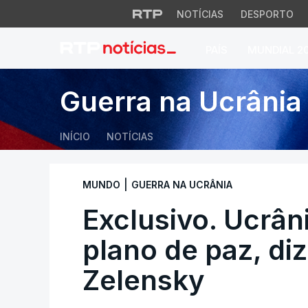
NOTÍCIAS
DESPORTO
PAÍS
MUNDIAL 2
Exclusivo. Ucrânia
Guerra na Ucrânia
INÍCIO
NOTÍCIAS
|
MUNDO
GUERRA NA UCRÂNIA
Exclusivo. Ucrân
plano de paz, di
Zelensky