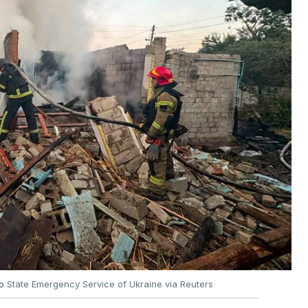
no
State Emergency Service of Ukraine via Reuters