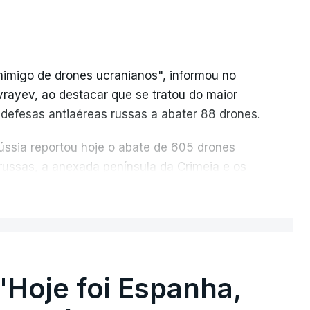
nimigo de drones ucranianos", informou no
vrayev, ao destacar que se tratou do maior
 defesas antiaéreas russas a abater 88 drones.
Rússia reportou hoje o abate de 605 drones
 russas, a anexada península da Crimeia e os
ER MAIS
os recordes anteriores: 556 drones a 17 de
 março. Segundo Yevrayev, não houve mortos
massivo contra Yaroslavl.
"Hoje foi Espanha,
ifícios as janelas sofreram danos, vários