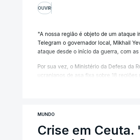
OUVIR
"A nossa região é objeto de um ataque i
Telegram o governador local, Mikhail Ye
ataque desde o início da guerra, com as
Por sua vez, o Ministério da Defesa da 
ucranianos de asa fixa sobre 18 regiões
mares Negro e de Azov.
V
O ataque ucraniano desta noite superou 
maio, 555 a 18 de junho e 389 a 25 de
MUNDO
nem feridos em consequência do ataque 
Crise em Ceuta. 
"Ardeu uma casa particular, em vários ed