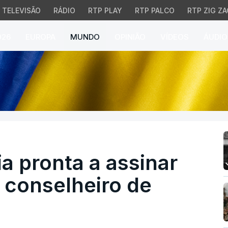
TELEVISÃO
RÁDIO
RTP PLAY
RTP PALCO
RTP ZIG ZA
026
EUROPA
MUNDO
OPINIÃO
VÍDEOS
ÁUDIO
 pronta a assinar plano 
ia pronta a assinar
z conselheiro de