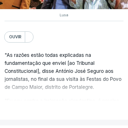
Lusa
OUVIR
"As razões estão todas explicadas na
fundamentação que enviei [ao Tribunal
Constitucional], disse António José Seguro aos
jornalistas, no final da sua visita às Festas do Povo
de Campo Maior, distrito de Portalegre.
"Eu sou contra a imigração clandestina, é preciso
combater ferozmente a imigração ilegal,
VER MAIS
precisamos de regular a nossa imigração e
precisamos de defender as nossas fronteiras e