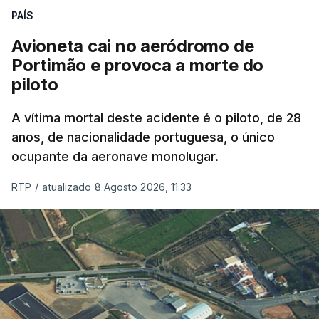
nada disto é incompatível com tratarmos com
PAÍS
dignidade as pessoas, designadamente menores e
Avioneta cai no aeródromo de
crianças", acrescentou.
Portimão e provoca a morte do
piloto
António José Seguro mostrou dúvidas sobre se é
garantido o superior interesse da criança.
A vítima mortal deste acidente é o piloto, de 28
anos, de nacionalidade portuguesa, o único
ocupante da aeronave monolugar.
ERRO
100
RTP
/
atualizado 8 Agosto 2026, 11:33
ERROR ON HTML5 MEDIA ELEMENT
ESTE CONTEÚDO ESTÁ NESTE
MOMENTO INDISPONÍVEL