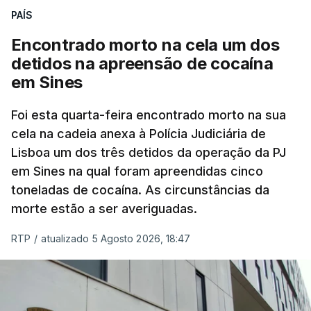
PAÍS
No domingo, estavam concluídos cerca de 50 por
cento dos mais de 20 mil pedidos de reapreciação,
Encontrado morto na cela um dos
mas Cristina Mota, porta-voz da Missão Escola
detidos na apreensão de cocaína
Pública, tem dúvidas de que o processo esteja
em Sines
concluído a tempo.
Foi esta quarta-feira encontrado morto na sua
cela na cadeia anexa à Polícia Judiciária de
"Durante o fim de semana e nos últimos dias,
Lisboa um dos três detidos da operação da PJ
apercebamo-nos que ainda estão a ser
em Sines na qual foram apreendidas cinco
convocados professores para reapreciações"
,
toneladas de cocaína. As circunstâncias da
disse a professora à agência Lusa.
"Será
morte estão a ser averiguadas.
praticamente impossível termos a totalidade
das reapreciações na sexta-feira".
RTP
/
atualizado 5 Agosto 2026, 18:47
Segundo os docentes, o processo de reapreciação
está a enfrentar vários constrangimentos. Há
casos em que faltam os modelos preenchidos