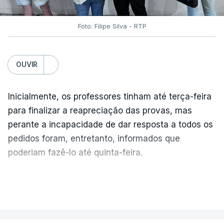
Foto: Filipe Silva - RTP
OUVIR
Inicialmente, os professores tinham até terça-feira
para finalizar a reapreciação das provas, mas
perante a incapacidade de dar resposta a todos os
pedidos foram, entretanto, informados que
poderiam fazê-lo até quinta-feira.
A intenção era que os resultados fossem
VER MAIS
publicados no dia seguinte (sexta-feira), o que
poderá não acontecer.