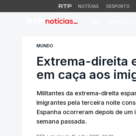
NOTÍCIAS
DESPORTO
PAÍS
MUNDIAL 2
Extrema-direita es
MUNDO
Extrema-direita 
em caça aos imi
Militantes da extrema-direita es
imigrantes pela terceira noite con
Espanha ocorreram depois de um id
semana passada.