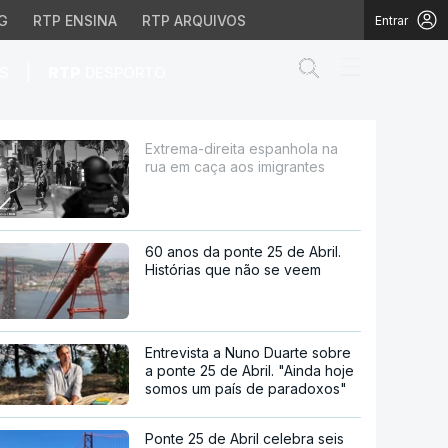
G
RTP ENSINA
RTP ARQUIVOS
Entrar
Abrir campo de
|
S
RTP
DESPORTO
 aos imigrantes
Extrema-direita espanhola na
rua em caça aos imigrantes
60 anos da ponte 25 de Abril.
Histórias que não se veem
Entrevista a Nuno Duarte sobre
a ponte 25 de Abril. "Ainda hoje
somos um país de paradoxos"
Ponte 25 de Abril celebra seis