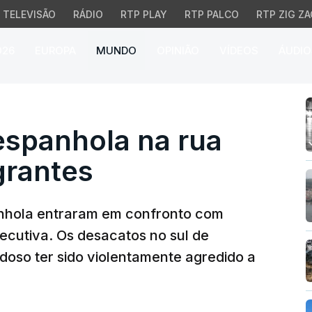
TELEVISÃO
RÁDIO
RTP PLAY
RTP PALCO
RTP ZIG ZA
026
EUROPA
MUNDO
OPINIÃO
VÍDEOS
ÁUDIO
panhola na rua em caça
espanhola na rua
grantes
panhola entraram em confronto com
secutiva. Os desacatos no sul de
oso ter sido violentamente agredido a