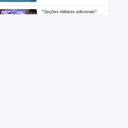
"Opções militares adicionais".
Míssil da Coreia do Norte
apontado ao Mar do Japão
Ataque ucraniano à Rússia com
número recorde de drones
Teerão anuncia acordo com
Omã sobre nova rota no estreito
de Ormuz
DGS emite recomendações
para observação segura do
eclipse solar
Remoinhos no Sol baralham