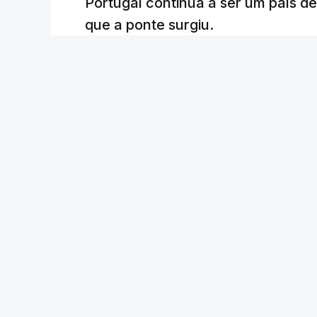
Portugal continua a ser um país d
que a ponte surgiu.
Andreia Martins (texto), Carla Quirino (imagem e