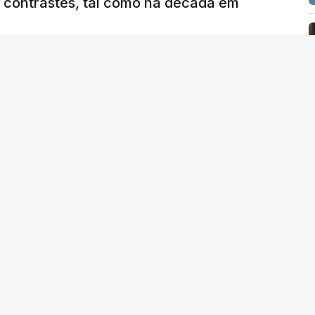
e contrastes, tal como na década em
 edição) - RTP
/
6 Agosto 2026, 15:53