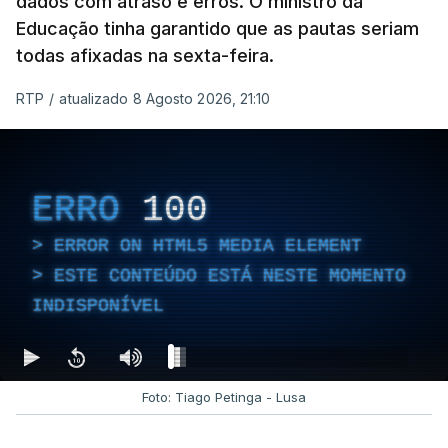
dados com atraso e erros. O ministro da
Educação tinha garantido que as pautas seriam
todas afixadas na sexta-feira.
RTP
/
atualizado 8 Agosto 2026, 21:10
ERRO
100
ERROR ON HTML5 MEDIA ELEMENT
ESTE CONTEÚDO ESTÁ NESTE MOMENTO
INDISPONÍVEL
Foto: Tiago Petinga - Lusa