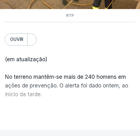
RTP
OUVIR
(em atualização)
No terreno mantêm-se mais de 240 homens em
ações de prevenção. O alerta foi dado ontem, ao
início da tarde.
Mais de 20 mil pessoas foram retiradas de casa
VER MAIS
por causa dos violentos incêndios no Canadá