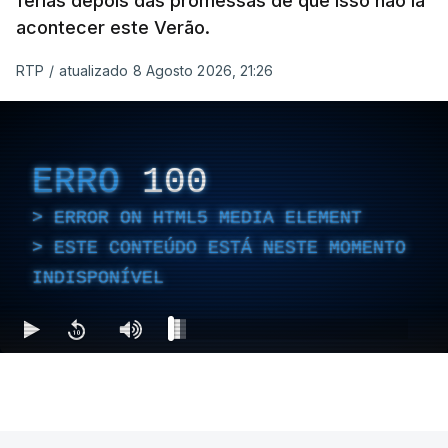
férias depois das promessas de que isso não ia
acontecer este Verão.
RTP
/
atualizado 8 Agosto 2026, 21:26
ERRO
100
ERROR ON HTML5 MEDIA ELEMENT
ESTE CONTEÚDO ESTÁ NESTE MOMENTO
INDISPONÍVEL