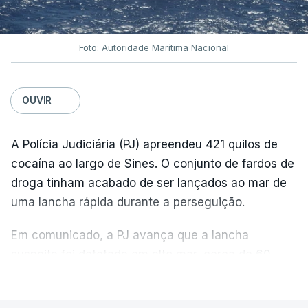
Foto: Autoridade Marítima Nacional
OUVIR
A Polícia Judiciária (PJ) apreendeu 421 quilos de
cocaína ao largo de Sines. O conjunto de fardos de
droga tinham acabado de ser lançados ao mar de
uma lancha rápida durante a perseguição.
Em comunicado, a PJ avança que a lancha
suspeita foi detetada em alto mar, cerca de 60
milhas náuticas ao largo de Sines.
VER MAIS
A apreensão aconteceu na tarde desta sexta-feira,