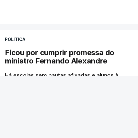
Mais de 20 mil pessoas foram retiradas de casa
VER MAIS
por causa dos violentos incêndios no Canadá
POLÍTICA
Ficou por cumprir promessa do
ministro Fernando Alexandre
Há escolas sem pautas afixadas e alunos à
espera das reapreciações. O processo não
ficou fechado na sexta-feira como estava
previsto. Vários agrupamentos receberam os
dados com atraso e erros. O ministro da
Educação tinha garantido que as pautas seriam
todas afixadas na sexta-feira.