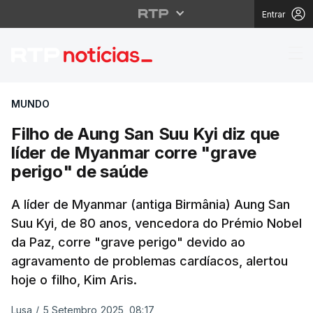
Entrar
Filho de Aung San Suu
MUNDO
Filho de Aung San Suu Kyi diz que
líder de Myanmar corre "grave
perigo" de saúde
A líder de Myanmar (antiga Birmânia) Aung San
Suu Kyi, de 80 anos, vencedora do Prémio Nobel
da Paz, corre "grave perigo" devido ao
agravamento de problemas cardíacos, alertou
hoje o filho, Kim Aris.
Lusa
/
5 Setembro 2025, 08:17