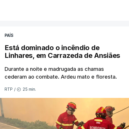
VER MAIS
Éum cenário de terror, descreve o primeiro-ministro
da Columbia Britânica, David Iby.
PAÍS
Está dominado o incêndio de
ERRO
100
Linhares, em Carrazeda de Ansiães
ERROR ON HTML5 MEDIA ELEMENT
Durante a noite e madrugada as chamas
ESTE CONTEÚDO ESTÁ NESTE
cederam ao combate. Ardeu mato e floresta.
MOMENTO INDISPONÍVEL
25 min.
RTP
/
As autoridades canadianas estimam que vai levar
dias ou semanas para controlar o fogo. Mais de