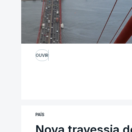
OUVIR
PAÍS
Nova travessia d