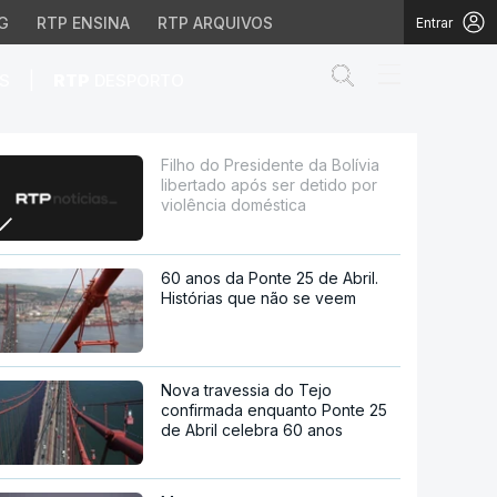
G
RTP ENSINA
RTP ARQUIVOS
Entrar
Abrir campo de
|
S
RTP
DESPORTO
pós ser detido por violê
Filho do Presidente da Bolívia
libertado após ser detido por
violência doméstica
60 anos da Ponte 25 de Abril.
Histórias que não se veem
Nova travessia do Tejo
confirmada enquanto Ponte 25
de Abril celebra 60 anos