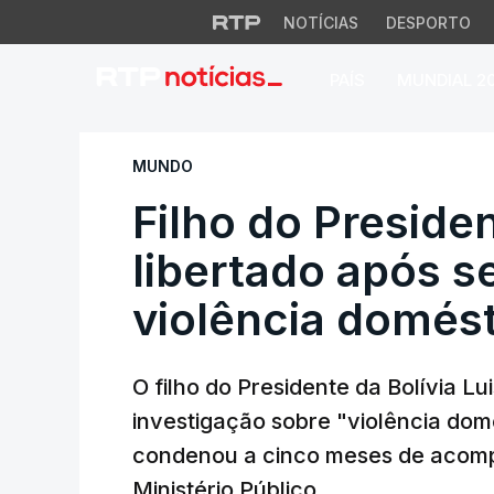
NOTÍCIAS
DESPORTO
PAÍS
MUNDIAL 2
Filho do Presidente
MUNDO
Filho do Presiden
libertado após s
violência domés
O filho do Presidente da Bolívia L
investigação sobre "violência domés
condenou a cinco meses de acomp
Ministério Público.