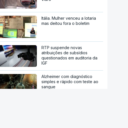
Itália. Mulher venceu a lotaria
mas deitou fora o boletim
RTP suspende novas
atribuições de subsídios
questionados em auditoria da
IGF
Alzheimer com diagnóstico
simples e rápido com teste ao
sangue
Nova linha do metro até
Gondomar prevê remoção de
centenas de árvores e 24
demolições