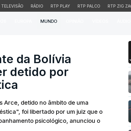
TELEVISÃO
RÁDIO
RTP PLAY
RTP PALCO
RTP ZIG ZA
026
EUROPA
MUNDO
OPINIÃO
VÍDEOS
ÁUDIO
 da Bolívia libertado a
te da Bolívia
er detido por
tica
uis Arce, detido no âmbito de uma
tica", foi libertado por um juiz que o
anhamento psicológico, anunciou o