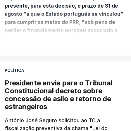
presente, para esta decisão, o prazo de 31 de
agosto "a que o Estado português se vinculou"
para cumprir as metas do PRR, "sob pena de
perder o financiamento europeu associado a
essa reforma específica".
VER MAIS
António José Seguro entende que a reforma reúne
treze apoios sociais "num só" e pretende "tornar o
POLÍTICA
sistema mais simples, mais justo e transparente".
Presidente envia para o Tribunal
"Sempre que seja possível reduzir burocracias,
Constitucional decreto sobre
eliminar sobreposições e garantir que os apoios
concessão de asilo e retorno de
chegam a quem mais necessita, estaremos a dar
estrangeiros
um passo na direção certa", argumenta o
António José Seguro solicitou ao TC a
Presidente da República.
fiscalização preventiva da chama "Lei do