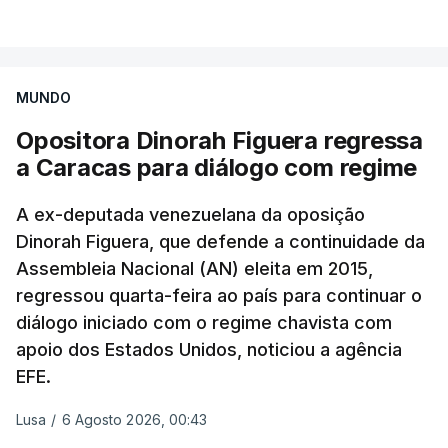
VER MAIS
O secretário de Estado norte-americano, Marco
Rubio, tinha dado conta na terça-feira de
"progressos" nas negociações com o Irão e Omã,
MUNDO
cujas costas se situam ao longo do estreito.
Opositora Dinorah Figuera regressa
a Caracas para diálogo com regime
Segundo o meio de comunicação Axios, que cita
"fontes regionais" não identificadas, e
stá em
A ex-deputada venezuelana da oposição
discussão um acordo temporário de 60 dias
Dinorah Figuera, que defende a continuidade da
para organizar a passagem no estreito entre o
Assembleia Nacional (AN) eleita em 2015,
Irão e o sultanato de Omã.
regressou quarta-feira ao país para continuar o
diálogo iniciado com o regime chavista com
Este acordo preliminar prevê, segundo o Axios, que
apoio dos Estados Unidos, noticiou a agência
todo o transporte marítimo que entre através do
EFE.
estreito utilize uma rota a norte nas águas
iranianas, e que qualquer navio que saia siga uma
Lusa
/
6 Agosto 2026, 00:43
trajetória meridional nas águas controladas por