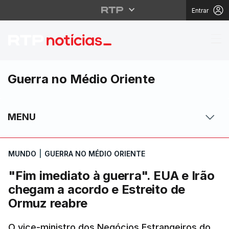
Entrar
"Fim imediato à guerra
Guerra no Médio Oriente
MENU
MUNDO
|
GUERRA NO MÉDIO ORIENTE
"Fim imediato à guerra". EUA e Irão
chegam a acordo e Estreito de
Ormuz reabre
O vice-ministro dos Negócios Estrangeiros do