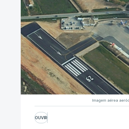
Imagem aérea aeród
OUVIR