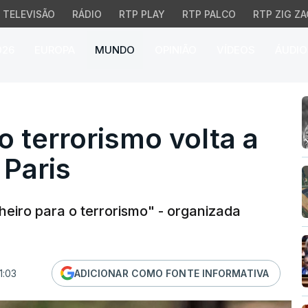
TELEVISÃO
RÁDIO
RTP PLAY
RTP PALCO
RTP ZIG ZA
026
EUROPA
MUNDO
OPINIÃO
VÍDEOS
ÁUDIO
errorismo volta a ser di
 terrorismo volta a
 Paris
heiro para o terrorismo" - organizada
1:03
ADICIONAR COMO FONTE INFORMATIVA