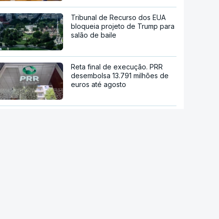
Tribunal de Recurso dos EUA
bloqueia projeto de Trump para
salão de baile
Reta final de execução. PRR
desembolsa 13.791 milhões de
euros até agosto
Viticultores do Douro em
protesto
Eclipse. Alojamentos e hotéis de
Bragança cheios desde o início
do ano
Ondas de calor já provocaram