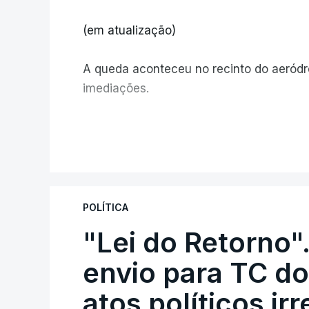
(em atualização)
A queda aconteceu no recinto do aeród
imediações.
V
POLÍTICA
"Lei do Retorno"
envio para TC do
atos políticos ir