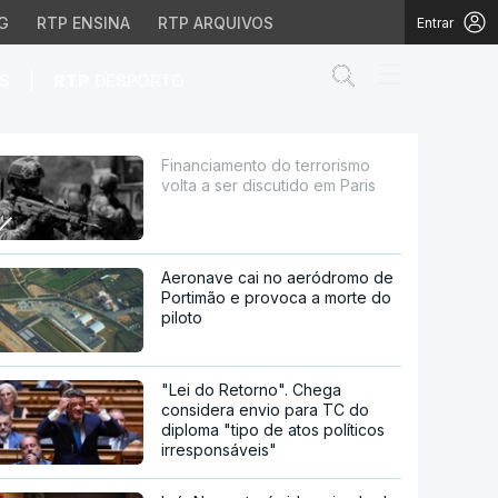
G
RTP ENSINA
RTP ARQUIVOS
Entrar
Abrir campo de
|
S
RTP
DESPORTO
scutido em Paris
Financiamento do terrorismo
volta a ser discutido em Paris
Aeronave cai no aeródromo de
Portimão e provoca a morte do
piloto
"Lei do Retorno". Chega
considera envio para TC do
diploma "tipo de atos políticos
irresponsáveis"