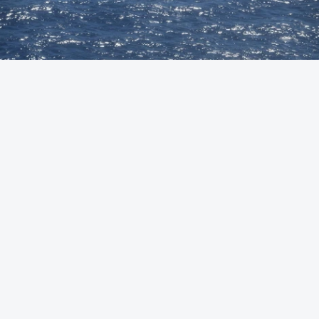
Foto: Autoridade Marítima Nacional
OUVIR
A Polícia Judiciária (PJ) apreendeu 421 quilos de
cocaína ao largo de Sines. O conjunto de fardos de
droga tinham acabado de ser lançados ao mar de