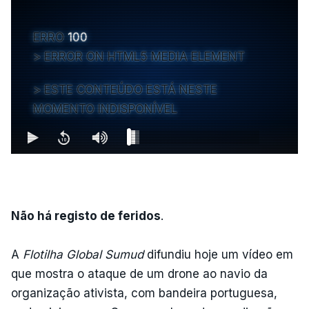
ERRO
100
ERROR ON HTML5 MEDIA ELEMENT
ESTE CONTEÚDO ESTÁ NESTE
MOMENTO INDISPONÍVEL
Não há registo de feridos
.
A
Flotilha Global Sumud
difundiu hoje um vídeo em
que mostra o ataque de um drone ao navio da
organização ativista, com bandeira portuguesa,