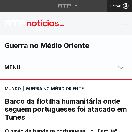
Entrar
Barco da flotilha hum
Guerra no Médio Oriente
MENU
MUNDO
|
GUERRA NO MÉDIO ORIENTE
Barco da flotilha humanitária onde
seguem portugueses foi atacado em
Tunes
O navio de bandeira portuguesa - o "Família" -