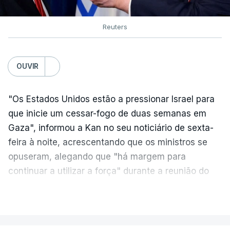
Reuters
OUVIR
"Os Estados Unidos estão a pressionar Israel para
que inicie um cessar-fogo de duas semanas em
Gaza", informou a Kan no seu noticiário de sexta-
feira à noite, acrescentando que os ministros se
opuseram, alegando que "há margem para
continuar a utilizar a força" durante a reunião do
Gabinete de Segurança de quinta-feira.
VER MAIS
A ideia de uma trégua tem a ver com a
necessidade de travar os ataques com vista à