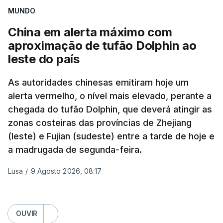
aplicação do plano de desarmamento do Hamas.
MUNDO
China em alerta máximo com
Além disso, o correspondente do canal de
aproximação de tufão Dolphin ao
televisão israelita i24News, que também teve
leste do país
acesso às deliberações do Gabinete, recordou na
sexta-feira que, após a reunião, ficou por decidir a
As autoridades chinesas emitiram hoje um
autorização formal de Israel para a entrada em
alerta vermelho, o nível mais elevado, perante a
Gaza da Força Internacional de Estabilização, um
chegada do tufão Dolphin, que deverá atingir as
contingente multinacional proposto no âmbito do
zonas costeiras das províncias de Zhejiang
Conselho da Paz promovido por Trump.
(leste) e Fujian (sudeste) entre a tarde de hoje e
a madrugada de segunda-feira.
Meios de comunicação social israelitas
informaram, após a reunião do Gabinete de
Lusa
/
9 Agosto 2026, 08:17
Segurança do país, que o órgão presidido por
Netanyahu exigiu durante a sessão de quinta-feira
a retoma dos ataques aéreos em Gaza,
OUVIR