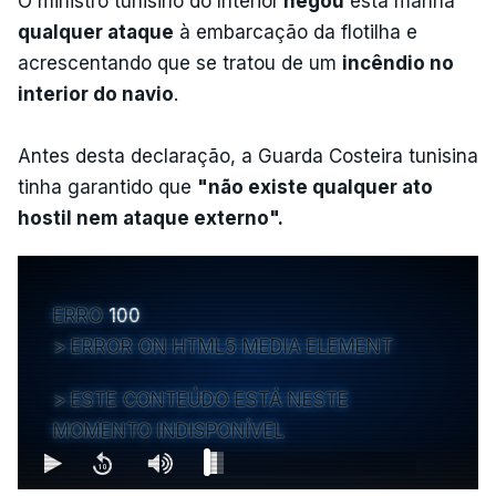
O ministro tunisino do Interior
negou
esta manhã
qualquer ataque
à embarcação da flotilha e
acrescentando que se tratou de um
incêndio no
interior do navio
.
Antes desta declaração, a Guarda Costeira tunisina
tinha garantido que
"não existe qualquer ato
hostil nem ataque externo".
ERRO
100
ERROR ON HTML5 MEDIA ELEMENT
ESTE CONTEÚDO ESTÁ NESTE
MOMENTO INDISPONÍVEL