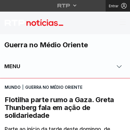
Entrar
Flotilha parte rumo a 
Guerra no Médio Oriente
MENU
MUNDO
|
GUERRA NO MÉDIO ORIENTE
Flotilha parte rumo a Gaza. Greta
Thunberg fala em ação de
solidariedade
Parte ao início da tarde deste domingo, de