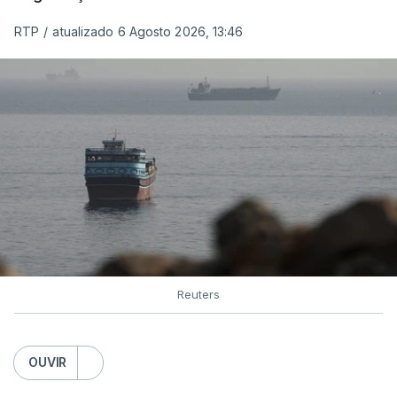
organização está na “fase final de preparação de
RTP
/
atualizado 6 Agosto 2026, 13:46
vários contratos” e que um deles “diz respeito às
instalações de apoio à Força Internacional de
Estabilização”.
“Este contrato será um dos muitos essenciais para
o futuro de Gaza”, acrescenta este funcionário.
Inicialmente, os
planos para esta base militar
para
uma futura Força Internacional de Estabilização
previam uma capacidade para 5.000 militares.
Reuters
Em novembro de 2025, uma resolução do
Conselho de Segurança da ONU aprovou o
OUVIR
estabelecimento de uma Força Internacional de
Estabilização para Gaza, sendo ainda incerto, a