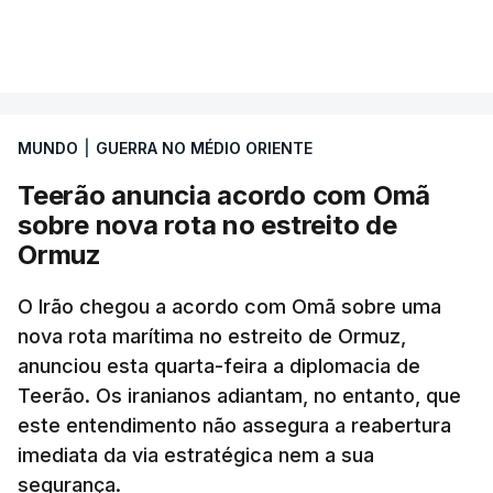
Segundo o diário britânico
The Guardian
, este
VER MAIS
posto avançado deverá abrigar tropas
marroquinas. O contrato foi concedido à Arkel
International, uma empresa com sede no Louisiana
MUNDO
|
GUERRA NO MÉDIO ORIENTE
que já colaborou com a Administração norte-
americana em projetos no Médio Oriente,
Teerão anuncia acordo com Omã
nomeadamente no Iraque.
sobre nova rota no estreito de
Ormuz
Com uma área muito reduzida,
esta pequena base
militar deverá ficar nos 60 por cento de
O Irão chegou a acordo com Omã sobre uma
nova rota marítima no estreito de Ormuz,
território de Gaza que Israel controla e a cerca
anunciou esta quarta-feira a diplomacia de
de 1,5 quilómetros da fronteira com Israel.
Teerão. Os iranianos adiantam, no entanto, que
Permite, desta forma, uma extração rápida em
este entendimento não assegura a reabertura
caso de ataque.
imediata da via estratégica nem a sua
segurança.
Segundo um funcionário do Conselho de Paz, a