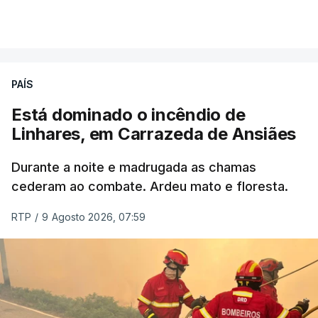
por cumprir.
VER MAIS
ERRO
100
PAÍS
ERROR ON HTML5 MEDIA ELEMENT
Está dominado o incêndio de
Linhares, em Carrazeda de Ansiães
ESTE CONTEÚDO ESTÁ NESTE
MOMENTO INDISPONÍVEL
Durante a noite e madrugada as chamas
cederam ao combate. Ardeu mato e floresta.
RTP
/
9 Agosto 2026, 07:59