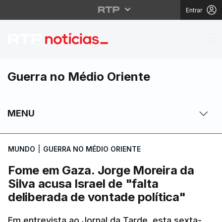
Entrar
Fome em Gaza. Jorge Mo
Guerra no Médio Oriente
MENU
MUNDO
|
GUERRA NO MÉDIO ORIENTE
Fome em Gaza. Jorge Moreira da
Silva acusa Israel de "falta
deliberada de vontade política"
Em entrevista ao Jornal da Tarde, esta sexta-