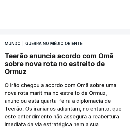
Segundo o diário britânico
The Guardian
, este
VER MAIS
posto avançado deverá abrigar tropas
marroquinas. O contrato foi concedido à Arkel
International, uma empresa com sede no Louisiana
MUNDO
|
GUERRA NO MÉDIO ORIENTE
que já colaborou com a Administração norte-
americana em projetos no Médio Oriente,
Teerão anuncia acordo com Omã
nomeadamente no Iraque.
sobre nova rota no estreito de
Ormuz
Com uma área muito reduzida,
esta pequena base
militar deverá ficar nos 60 por cento de
O Irão chegou a acordo com Omã sobre uma
nova rota marítima no estreito de Ormuz,
território de Gaza que Israel controla e a cerca
anunciou esta quarta-feira a diplomacia de
de 1,5 quilómetros da fronteira com Israel.
Teerão. Os iranianos adiantam, no entanto, que
Permite, desta forma, uma extração rápida em
este entendimento não assegura a reabertura
caso de ataque.
imediata da via estratégica nem a sua