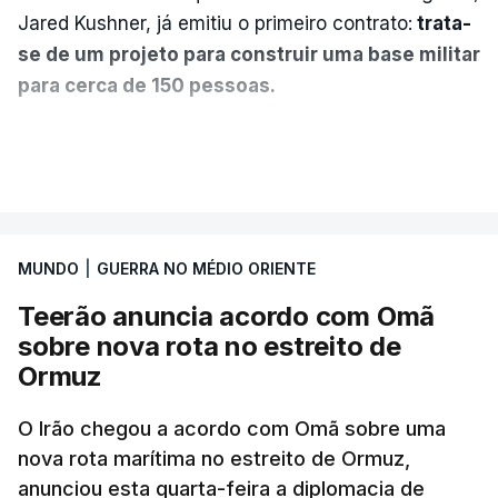
Jared Kushner, já emitiu o primeiro contrato:
trata-
se de um projeto para construir uma base militar
para cerca de 150 pessoas.
Segundo o diário britânico
The Guardian
, este
VER MAIS
posto avançado deverá abrigar tropas
marroquinas. O contrato foi concedido à Arkel
International, uma empresa com sede no Louisiana
MUNDO
|
GUERRA NO MÉDIO ORIENTE
que já colaborou com a Administração norte-
americana em projetos no Médio Oriente,
Teerão anuncia acordo com Omã
nomeadamente no Iraque.
sobre nova rota no estreito de
Ormuz
Com uma área muito reduzida,
esta pequena base
militar deverá ficar nos 60 por cento de
O Irão chegou a acordo com Omã sobre uma
nova rota marítima no estreito de Ormuz,
território de Gaza que Israel controla e a cerca
anunciou esta quarta-feira a diplomacia de
de 1,5 quilómetros da fronteira com Israel.