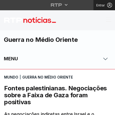
Entrar
Fontes palestinianas.
Guerra no Médio Oriente
MENU
MUNDO
|
GUERRA NO MÉDIO ORIENTE
Fontes palestinianas. Negociações
sobre a Faixa de Gaza foram
positivas
As negociações indiretas entre Israel e o