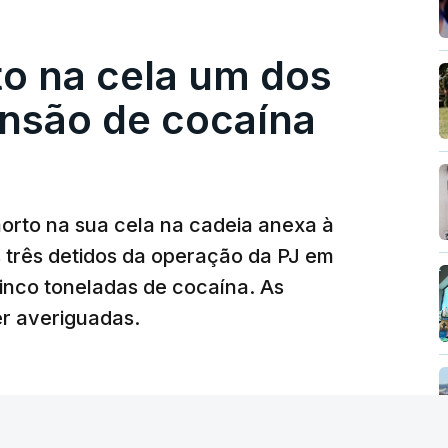
.
o na cela um dos
os dias, apercebamo-nos que ainda estão a
preciações"
, disse a professora à agência
ensão de cocaína
ermos a totalidade das reapreciações na
preciação está a enfrentar vários
morto na sua cela na cadeia anexa à
tam os modelos preenchidos pelos alunos com
s três detidos da operação da PJ em
de reapreciação, ou os documentos que os
inco toneladas de cocaína. As
er averiguadas.
crático"
, sublinhou Cristina Mota, afirmando
e de trabalho, alguns docentes não
evido a documentação em falta.