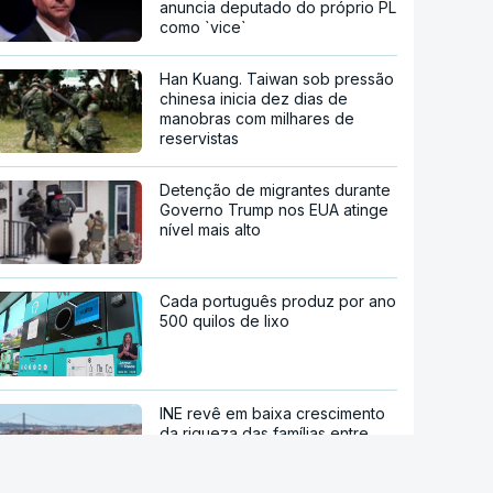
anuncia deputado do próprio PL
como `vice`
Han Kuang. Taiwan sob pressão
chinesa inicia dez dias de
manobras com milhares de
reservistas
Detenção de migrantes durante
Governo Trump nos EUA atinge
nível mais alto
Cada português produz por ano
500 quilos de lixo
INE revê em baixa crescimento
da riqueza das famílias entre
2020 e 2024 para 21%