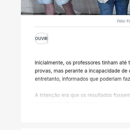
Foto: F
OUVIR
Inicialmente, os professores tinham até t
provas, mas perante a incapacidade de d
entretanto, informados que poderiam fazê
A intenção era que os resultados fossem 
que poderá não acontecer.
V
No domingo, estavam concluídos cerca d
reapreciação, mas Cristina Mota, porta-