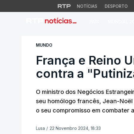
NOTÍCIAS
DESPORTO
PAÍS
MUNDIAL 2
França e Reino Un
MUNDO
França e Reino 
contra a "Putin
O ministro dos Negócios Estrangei
seu homólogo francês, Jean-Noël B
o seu compromisso em combater a
Lusa
/
22 Novembro 2024, 18:33