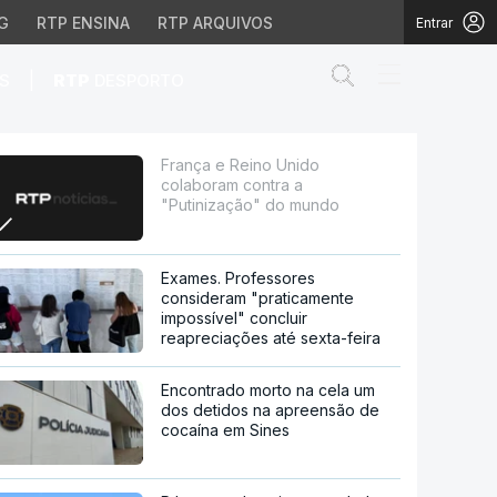
G
RTP ENSINA
RTP ARQUIVOS
Entrar
Abrir campo de
|
S
RTP
DESPORTO
 "Putinização" do mundo
França e Reino Unido
colaboram contra a
"Putinização" do mundo
Exames. Professores
consideram "praticamente
impossível" concluir
reapreciações até sexta-feira
Encontrado morto na cela um
dos detidos na apreensão de
cocaína em Sines