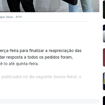
ilipe Silva - RTP
erça-feira para finalizar a reapreciação das
ar resposta a todos os pedidos foram,
-lo até quinta-feira.
publicados no dia seguinte (sexta-feira), o
ER MAIS
e 50 por cento dos mais de 20 mil pedidos de
voz da Missão Escola Pública, tem dúvidas de