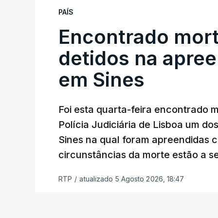
que o processo esteja concluído a tempo
PAÍS
Encontrado mort
"Durante o fim de semana e nos últim
ser convocados professores para rea
detidos na apre
Lusa.
"Será praticamente impossível t
em Sines
sexta-feira".
Segundo os docentes, o processo de rea
Foi esta quarta-feira encontrado 
constrangimentos. Há casos em que fal
Polícia Judiciária de Lisboa um do
a alegação justificativa para o pedido 
Sines na qual foram apreendidas c
relatores devem preencher.
circunstâncias da morte estão a s
"Este é um processo muito mais buro
RTP
/
atualizado 5 Agosto 2026, 18:47
que, além do prazo apertado e do volum
conseguem concluir as reapreciações d