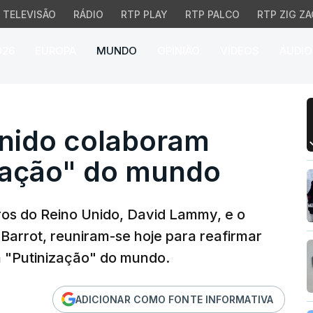
TELEVISÃO
RÁDIO
RTP PLAY
RTP PALCO
RTP ZIG ZA
026
EUROPA
MUNDO
OPINIÃO
VÍDEOS
ÁUDIO
ido colaboram contra a
Unido colaboram
ização" do mundo
ros do Reino Unido, David Lammy, e o
arrot, reuniram-se hoje para reafirmar
 "Putinização" do mundo.
ADICIONAR COMO FONTE INFORMATIVA