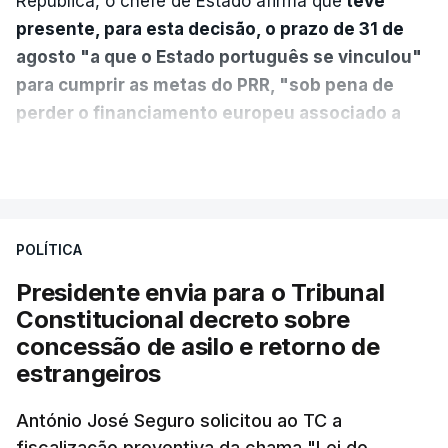
República, o chefe de Estado afirma que
teve
presente, para esta decisão, o prazo de 31 de
agosto "a que o Estado português se vinculou"
para cumprir as metas do PRR, "sob pena de
perder o financiamento europeu associado a
essa reforma específica".
VER MAIS
António José Seguro entende que a reforma reúne
treze apoios sociais "num só" e pretende "tornar o
POLÍTICA
sistema mais simples, mais justo e transparente".
Presidente envia para o Tribunal
"Sempre que seja possível reduzir burocracias,
Constitucional decreto sobre
eliminar sobreposições e garantir que os apoios
concessão de asilo e retorno de
chegam a quem mais necessita, estaremos a dar
estrangeiros
um passo na direção certa", argumenta o
António José Seguro solicitou ao TC a
Presidente da República.
fiscalização preventiva da chama "Lei do