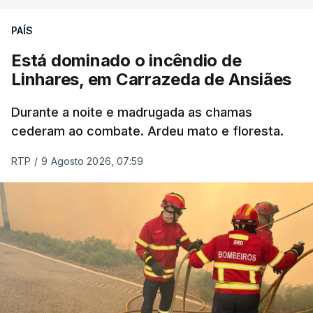
ERRO
100
PAÍS
ERROR ON HTML5 MEDIA ELEMENT
Está dominado o incêndio de
Linhares, em Carrazeda de Ansiães
ESTE CONTEÚDO ESTÁ NESTE
MOMENTO INDISPONÍVEL
Durante a noite e madrugada as chamas
cederam ao combate. Ardeu mato e floresta.
RTP
/
9 Agosto 2026, 07:59