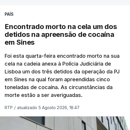
PAÍS
No domingo, estavam concluídos cerca de 50 por
cento dos mais de 20 mil pedidos de reapreciação,
Encontrado morto na cela um dos
mas Cristina Mota, porta-voz da Missão Escola
detidos na apreensão de cocaína
Pública, tem dúvidas de que o processo esteja
em Sines
concluído a tempo.
Foi esta quarta-feira encontrado morto na sua
cela na cadeia anexa à Polícia Judiciária de
"Durante o fim de semana e nos últimos dias,
Lisboa um dos três detidos da operação da PJ
apercebamo-nos que ainda estão a ser
em Sines na qual foram apreendidas cinco
convocados professores para reapreciações"
,
toneladas de cocaína. As circunstâncias da
disse a professora à agência Lusa.
"Será
morte estão a ser averiguadas.
praticamente impossível termos a totalidade
das reapreciações na sexta-feira".
RTP
/
atualizado 5 Agosto 2026, 18:47
Segundo os docentes, o processo de reapreciação
está a enfrentar vários constrangimentos. Há