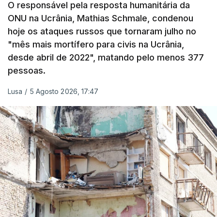
O responsável pela resposta humanitária da
Yevrayev, não houve mortos nem feridos em
ONU na Ucrânia, Mathias Schmale, condenou
consequência do ataque massivo contra
hoje os ataques russos que tornaram julho no
Yaroslavl.
"mês mais mortífero para civis na Ucrânia,
desde abril de 2022", matando pelo menos 377
"Ardeu uma casa particular, em vários edifícios as
pessoas.
janelas sofreram danos, vários automóveis foram
danificados. Todas as vítimas receberão
Lusa
/
5 Agosto 2026, 17:47
indemnizações", indicou, ao referir que "em outros
locais também pode haver destroços de drones" .
Yevrayev acrescentou que devido ao ataque a
circulação na autoestrada para Moscovo foi
interrompida e apelou à população para que "se
abstenha de viagens nesta direção ou nas suas
proximidades ou que escolha uma rota
alternativa".