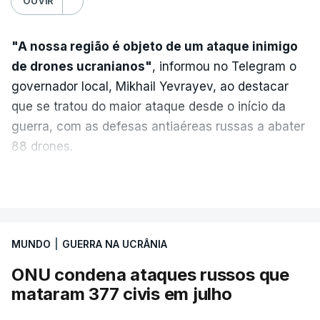
OUVIR
"A nossa região é objeto de um ataque inimigo
de drones ucranianos"
, informou no Telegram o
governador local, Mikhail Yevrayev, ao destacar
que se tratou do maior ataque desde o início da
guerra, com as defesas antiaéreas russas a abater
88 drones.
Do lado russo, o Ministério da Defesa reportou
VER MAIS
também o abate de 605 drones ucranianos de asa
fixa sobre 18 regiões russas, a anexada península
da Crimeia e os mares Negro e de Azov.
MUNDO
|
GUERRA NA UCRÂNIA
ONU condena ataques russos que
O ataque ucraniano desta noite superou os
mataram 377 civis em julho
recordes anteriores: 556 drones a 17 de maio,
555 a 18 de junho e 389 a 25 de março. Segundo