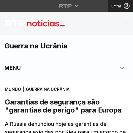
Entrar
Garantias de seguranç
Guerra na Ucrânia
MENU
MUNDO
|
GUERRA NA UCRÂNIA
Garantias de segurança são
"garantias de perigo" para Europa
A Rússia denunciou hoje as garantias de
segurança exigidas por Kiev para um acordo de