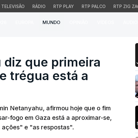
TELEVISÃO
RÁDIO
RTP PLAY
RTP PALCO
RTP ZIG ZA
026
EUROPA
MUNDO
OPINIÃO
VÍDEOS
ÁUDIO
z que primeira fase do
diz que primeira
e trégua está a
jamin Netanyahu, afirmou hoje que o fim
sar-fogo em Gaza está a aproximar-se,
s ações" e "as respostas".