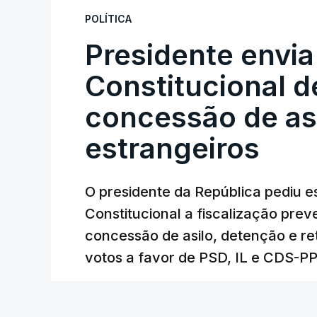
POLÍTICA
Presidente envia
Constitucional d
concessão de asi
estrangeiros
O presidente da República pediu es
Constitucional a fiscalização pre
concessão de asilo, detenção e r
votos a favor de PSD, IL e CDS-P
RTP
/
atualizado 7 Agosto 2026, 18:31