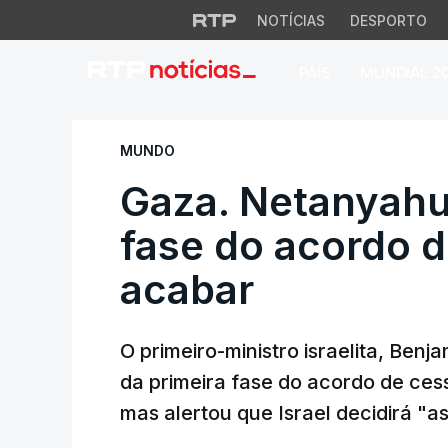
NOTÍCIAS
DESPORTO
PAÍS
MUNDIAL 2
Gaza. Netanyahu di
MUNDO
Gaza. Netanyahu 
fase do acordo d
acabar
O primeiro-ministro israelita, Ben
da primeira fase do acordo de ces
mas alertou que Israel decidirá "a