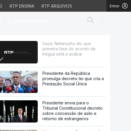
G
RTP ENSINA
RTP ARQUIVOS
Entrar
Abrir campo de
|
S
RTP
DESPORTO
 acordo de trégua está 
Gaza. Netanyahu diz que
primeira fase do acordo de
trégua está a acabar
Presidente da República
promulga decreto-lei que cria a
Prestação Social Única
Presidente envia para o
Tribunal Constitucional decreto
sobre concessão de asilo e
retorno de estrangeiros