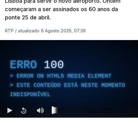
Lisboa para servir o novo aeroporto. Ontem
começaram a ser assinados os 60 anos da
ponte 25 de abril.
RTP
/
atualizado 6 Agosto 2026, 07:39
ERRO
100
ERROR ON HTML5 MEDIA ELEMENT
ESTE CONTEÚDO ESTÁ NESTE MOMENTO
INDISPONÍVEL