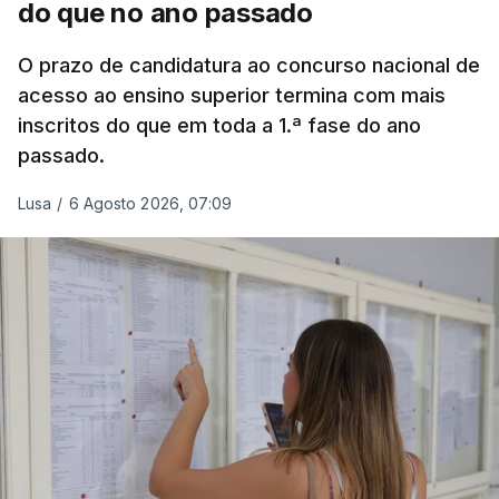
do que no ano passado
Na
Terceira
, na Praia da Vitória, o mau tempo
deixou o parque de campismo sem condições
O prazo de candidatura ao concurso nacional de
acesso ao ensino superior termina com mais
foram por isso realojadas 67 pessoas no parque de
inscritos do que em toda a 1.ª fase do ano
estacionamento da escola profissional, como
passado.
explicou à RTP Antena 1 Vânia Ferreira, presidente
da Câmara Municipal da Praia da Vitória.
Lusa
/
6 Agosto 2026, 07:09
ERRO
100
ERROR ON HTML5 MEDIA ELEMENT
ESTE CONTEÚDO ESTÁ NESTE
MOMENTO INDISPONÍVEL