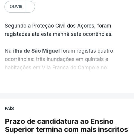
OUVIR
Segundo a Proteção Civil dos Açores, foram
registadas até esta manhã sete ocorrências.
Na
ilha de São Miguel
foram registas quatro
ocorrências: três inundações em quintais e
habitações em Vila Franca do Campo e no
Nordeste uma inundação numa casa.
VER MAIS
Em
São Jorge
houve duas: na freguesia da
Urzelina, no concelho de Velas, foi registada uma
PAÍS
inundação numa habitação e houve um
deslizamento de terras numa estrada nos Nortes,
Prazo de candidatura ao Ensino
que entretanto já foi parcialmente desobstruída.
Superior termina com mais inscritos