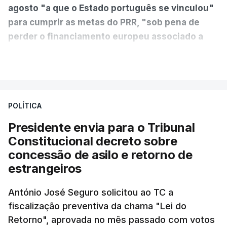
agosto "a que o Estado português se vinculou"
para cumprir as metas do PRR, "sob pena de
perder o financiamento europeu associado a
essa reforma específica".
VER MAIS
António José Seguro entende que a reforma reúne
treze apoios sociais "num só" e pretende "tornar o
POLÍTICA
sistema mais simples, mais justo e transparente".
Presidente envia para o Tribunal
"Sempre que seja possível reduzir burocracias,
Constitucional decreto sobre
eliminar sobreposições e garantir que os apoios
concessão de asilo e retorno de
chegam a quem mais necessita, estaremos a dar
estrangeiros
um passo na direção certa", argumenta o
António José Seguro solicitou ao TC a
Presidente da República.
fiscalização preventiva da chama "Lei do
Retorno", aprovada no mês passado com votos