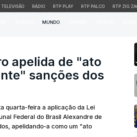
TELEVISÃO
RÁDIO
RTP PLAY
RTP PALCO
RTP ZIG ZA
026
EUROPA
MUNDO
OPINIÃO
VÍDEOS
ÁUDIO
 apelida de "ato violent
ro apelida de "ato
ante" sanções dos
a quarta-feira a aplicação da Lei
unal Federal do Brasil Alexandre de
dos, apelidando-a como um "ato