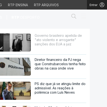
G
RTP ENSINA
RTP ARQUIVOS
Entrar
Abrir campo de
|
S
RTP
DESPORTO
o e arrogante" sanções 
Governo brasileiro apelida de
"ato violento e arrogante"
sanções dos EUA a juiz
Diretor financeiro da PJ nega
que Construbarcelos tenha feito
obras na casa onde vive
PS diz que já se atingiu limite do
admissível. As reações à
polémica com Luís Neves