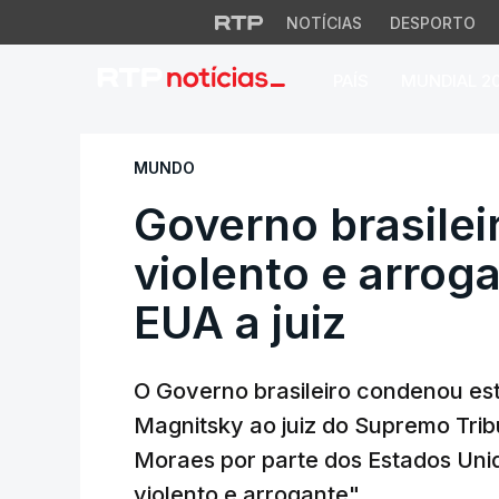
NOTÍCIAS
DESPORTO
PAÍS
MUNDIAL 2
Governo brasileiro
MUNDO
Governo brasilei
violento e arrog
EUA a juiz
O Governo brasileiro condenou est
Magnitsky ao juiz do Supremo Trib
Moraes por parte dos Estados Uni
violento e arrogante".