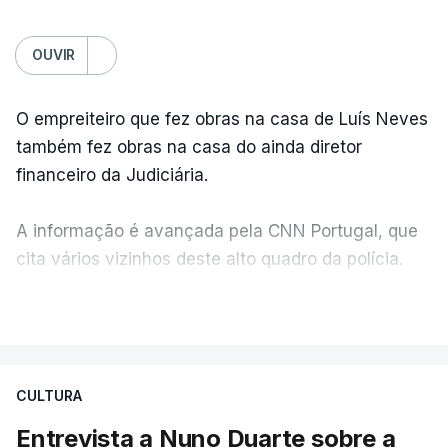
OUVIR
O empreiteiro que fez obras na casa de Luís Neves
também fez obras na casa do ainda diretor
financeiro da Judiciária.
A informação é avançada pela CNN Portugal, que
cita vários vizinhos deste alto quadro da polícia.
VER MAIS
Foi o diretor financeiro, Álvaro Pires, que assumiu a
responsabilidade de sugerir as instalações da
Construbarcelos para acolher um atrelado
CULTURA
apreendido numa operação de droga.
Entrevista a Nuno Duarte sobre a