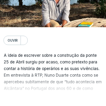
OUVIR
A ideia de escrever sobre a construção da ponte
25 de Abril surgiu por acaso, como pretexto para
contar a história de operários e as suas vivências.
Em entrevista à RTP, Nuno Duarte conta como se
apercebeu subitamente de que “tudo acontecia em
Alcântara” no Portugal dos anos 60 e de como
poderia incluir esta obra marcante na ficção. Hoje,
VER MAIS
quando passa pelo aço de cor avermelhada que