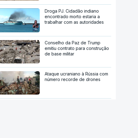
Droga PJ. Cidadão indiano
encontrado morto estaria a
trabalhar com as autoridades
Conselho da Paz de Trump
emitiu contrato para construção
de base militar
Ataque ucraniano à Rússia com
número recorde de drones
Teerão anuncia acordo com
Omã sobre nova rota no estreito
de Ormuz
"Opções militares adicionais".