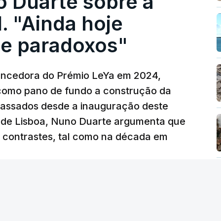
o Duarte sobre a
. "Ainda hoje
e paradoxos"
vencedora do Prémio LeYa em 2024,
 como pano de fundo a construção da
 passados desde a inauguração deste
 de Lisboa, Nuno Duarte argumenta que
e contrastes, tal como na década em
 edição) - RTP
/
6 Agosto 2026, 15:53