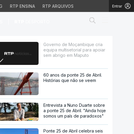
G
RTP ENSINA
RTP ARQUIVOS
Entrar
Abrir campo de
|
S
RTP
DESPORTO
setorial para apoiar s
Governo de Moçambique cria
equipa multisetorial para apoiar
sem abrigo em Maputo
60 anos da ponte 25 de Abril.
Histórias que não se veem
Entrevista a Nuno Duarte sobre
a ponte 25 de Abril. "Ainda hoje
somos um país de paradoxos"
Ponte 25 de Abril celebra seis