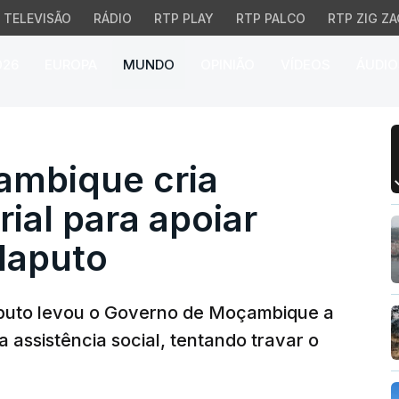
TELEVISÃO
RÁDIO
RTP PLAY
RTP PALCO
RTP ZIG ZA
026
EUROPA
MUNDO
OPINIÃO
VÍDEOS
ÁUDIO
ique cria equipa multi
ambique cria
ial para apoiar
Maputo
aputo levou o Governo de Moçambique a
a assistência social, tentando travar o