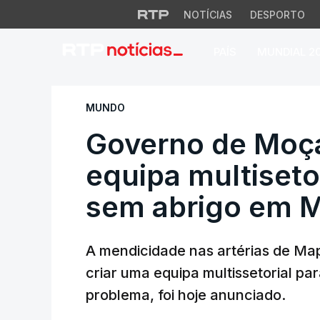
NOTÍCIAS
DESPORTO
PAÍS
MUNDIAL 2
Governo de Moçamb
MUNDO
Governo de Moç
equipa multisetor
sem abrigo em 
A mendicidade nas artérias de M
criar uma equipa multissetorial par
problema, foi hoje anunciado.