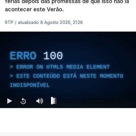
férias depois das promessas de que isso não ia
acontecer este Verão.
RTP
/
atualizado 8 Agosto 2026, 21:26
ERRO
100
ERROR ON HTML5 MEDIA ELEMENT
ESTE CONTEÚDO ESTÁ NESTE MOMENTO
INDISPONÍVEL