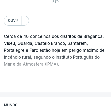
RTP
OUVIR
Cerca de 40 concelhos dos distritos de Bragança,
Viseu, Guarda, Castelo Branco, Santarém,
Portalegre e Faro estão hoje em perigo máximo de
incêndio rural, segundo o Instituto Português do
Mar e da Atmosfera (IPMA).
O IPMA colocou também em perigo muito elevado
VER MAIS
de incêndio cerca de 90 concelhos dos distritos de
Vila Real, Bragança, Porto, Aveiro, Viseu, Guarda,
Castelo Branco, Coimbra, Leiria, Santarém,
MUNDO
Portalegre, Évora, Beja e Faro.