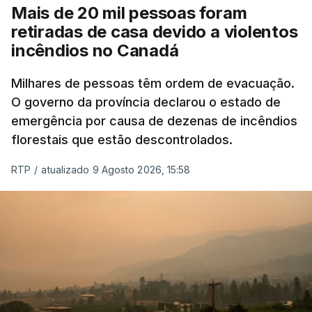
Mais de 20 mil pessoas foram
Sob perigo elevado de incêndio estão 65
retiradas de casa devido a violentos
concelhos dos distritos de Viana do Castelo, Vila
incêndios no Canadá
Real, Braga, Porto, Aveiro, Coimbra, Viseu, Leiria,
Santarém, Lisboa, Setúbal, Portalegre, Évora, Beja
Milhares de pessoas têm ordem de evacuação.
O governo da província declarou o estado de
e Faro.
emergência por causa de dezenas de incêndios
florestais que estão descontrolados.
O perigo de incêndio rural determinado pelo IPMA
tem cinco níveis, que vão de reduzido a máximo.
RTP
/
atualizado 9 Agosto 2026, 15:58
Os cálculos são obtidos a partir da temperatura do
ar, humidade relativa, velocidade do vento e
quantidade de precipitação nas 24 horas
anteriores.