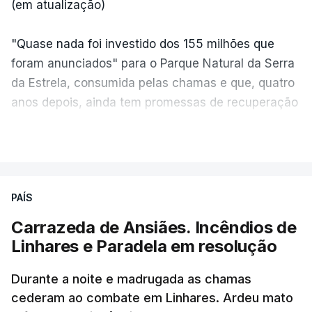
(em atualização)
"Quase nada foi investido dos 155 milhões que
foram anunciados" para o Parque Natural da Serra
da Estrela, consumida pelas chamas e que, quatro
anos depois, ainda tem promessas de recuperação
por cumprir.
VER MAIS
ERRO
100
PAÍS
ERROR ON HTML5 MEDIA ELEMENT
Carrazeda de Ansiães. Incêndios de
Linhares e Paradela em resolução
ESTE CONTEÚDO ESTÁ NESTE
MOMENTO INDISPONÍVEL
Durante a noite e madrugada as chamas
cederam ao combate em Linhares. Ardeu mato