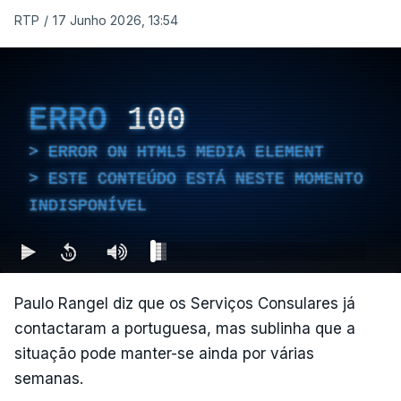
RTP
/
17 Junho 2026, 13:54
ERRO
100
ERROR ON HTML5 MEDIA ELEMENT
ESTE CONTEÚDO ESTÁ NESTE MOMENTO
INDISPONÍVEL
Paulo Rangel diz que os Serviços Consulares já
contactaram a portuguesa, mas sublinha que a
situação pode manter-se ainda por várias
semanas.